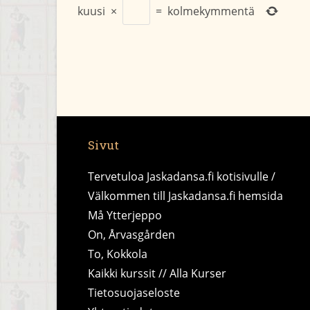
kuusi
×
=
kolmekymmentä
Sivut
Tervetuloa Jaskadansa.fi kotisivulle /
Välkommen till Jaskadansa.fi hemsida
Må Ytterjeppo
On, Årvasgården
To, Kokkola
Kaikki kurssit // Alla Kurser
Tietosuojaseloste