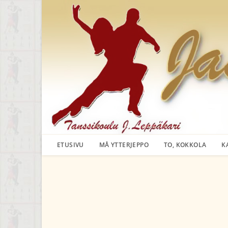
Siirry
suoraan
sisältöön
ETUSIVU
MÅ YTTERJEPPO
TO, KOKKOLA
K