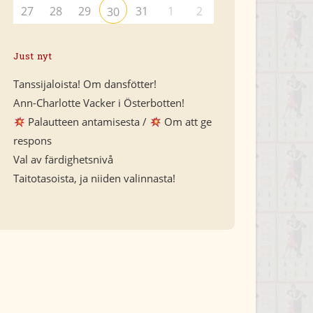
27
28
29
31
1
2
30
Just nyt
Tanssijaloista! Om dansfötter!
Ann-Charlotte Vacker i Österbotten!
Palautteen antamisesta /
Om att ge
respons
Val av färdighetsnivå
Taitotasoista, ja niiden valinnasta!