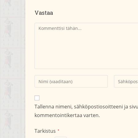
Vastaa
Kommentti
Kirjoita
Kirjoita
nimesi
sähköpostio
tai
kommentoid
käyttäjätunnuksesi
Tallenna nimeni, sähköpostiosoitteeni ja si
kommentoidaksesi
kommentointikertaa varten.
Tarkistus
*