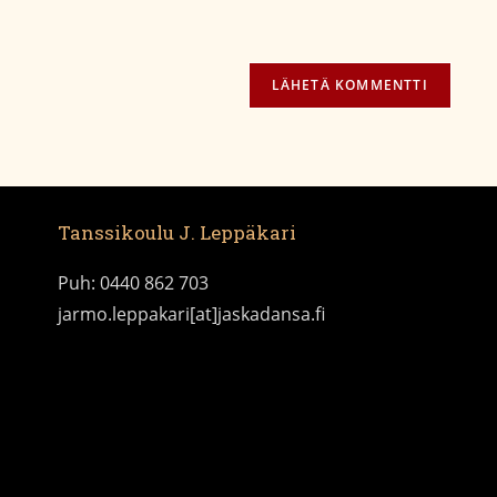
Tanssikoulu J. Leppäkari
Puh: 0440 862 703
jarmo.leppakari[at]jaskadansa.fi