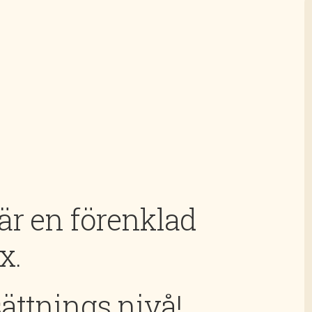
 är en förenklad
x.
sättnings nivå!