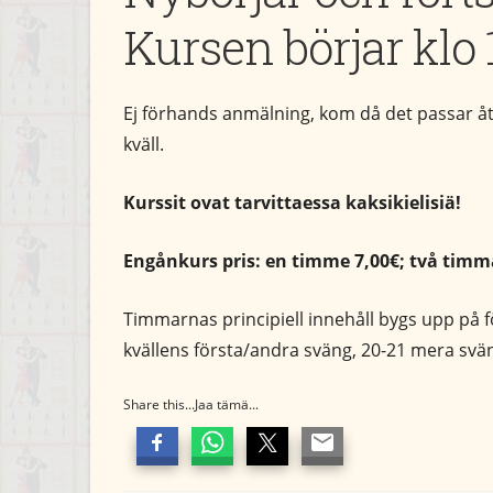
Kursen börjar klo 
Ej förhands anmälning, kom då det passar å
kväll.
Kurssit ovat tarvittaessa kaksikielisiä!
Engånkurs pris: en timme 7,00€; två timma
Timmarnas principiell innehåll bygs upp på 
kvällens första/andra sväng, 20-21 mera sv
Share this...Jaa tämä...