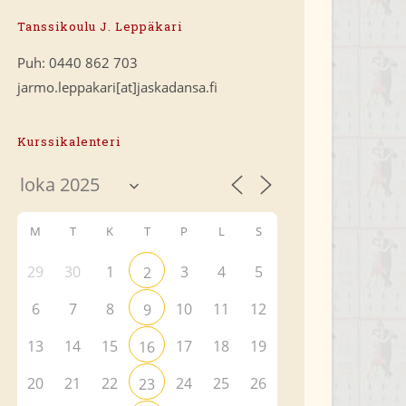
Tanssikoulu J. Leppäkari
Puh: 0440 862 703
jarmo.leppakari[at]jaskadansa.fi
Kurssikalenteri
M
T
K
T
P
L
S
29
30
1
3
4
5
2
6
7
8
10
11
12
9
13
14
15
17
18
19
16
20
21
22
24
25
26
23