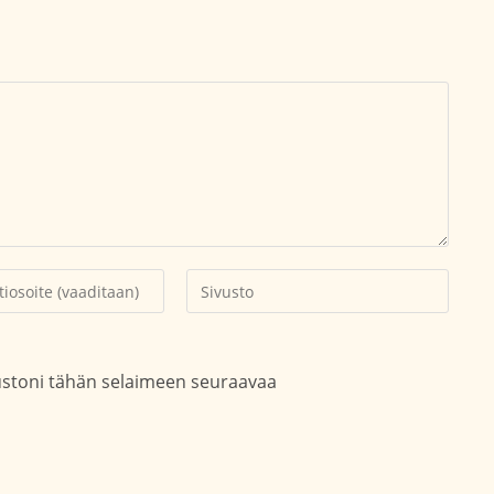
Kirjoita
soitteesi
sivustosi
aksesi
verkko-
osoite/URL
vustoni tähän selaimeen seuraavaa
(valinnainen)