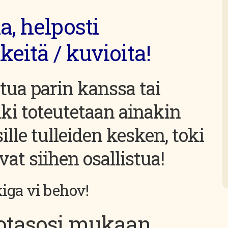
a, helposti
eitä / kuvioita!
stua parin kanssa tai
nki toteutetaan ainakin
lle tulleiden kesken, toki
at siihen osallistua!
kiga vi behov!
totasosi mukaan