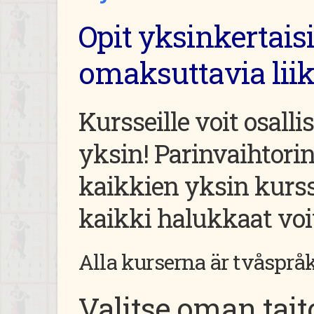
Opit yksinkertaisi
omaksuttavia liikk
Kursseille voit osalli
yksin! Parinvaihtori
kaikkien yksin kurssi
kaikki halukkaat voiv
Alla kurserna är tvåsprå
Valitse oman tai