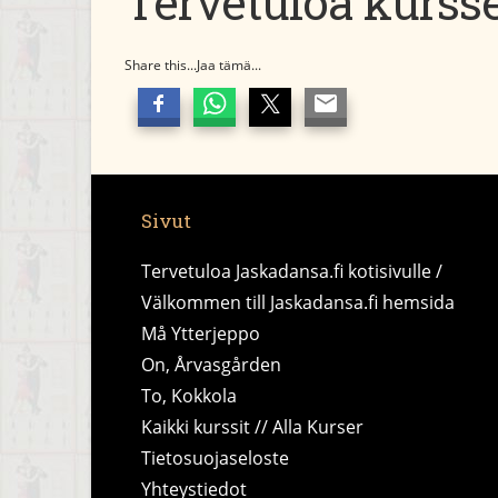
Tervetuloa kurssei
Share this...Jaa tämä...
Sivut
Tervetuloa Jaskadansa.fi kotisivulle /
Välkommen till Jaskadansa.fi hemsida
Må Ytterjeppo
On, Årvasgården
To, Kokkola
Kaikki kurssit // Alla Kurser
Tietosuojaseloste
Yhteystiedot