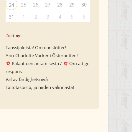
25
26
27
28
29
30
24
31
1
2
3
4
5
6
Just nyt
Tanssijaloista! Om dansfötter!
Ann-Charlotte Vacker i Österbotten!
Palautteen antamisesta /
Om att ge
respons
Val av färdighetsnivå
Taitotasoista, ja niiden valinnasta!