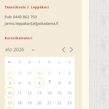
Tanssikoulu J. Leppäkari
Puh: 0440 862 703
jarmo.leppakari[at]jaskadansa.fi
Kurssikalenteri
M
T
K
T
P
L
S
28
29
31
1
2
27
30
7
4
5
8
9
3
6
11
12
13
14
15
16
10
18
19
20
21
22
23
17