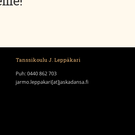
lle!
Tanssikoulu J. Leppäkari
Puh: 0440 862 703
jarmo.leppakari[at]jaskadansa.fi