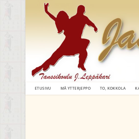
Siirry
suoraan
sisältöön
ETUSIVU
MÅ YTTERJEPPO
TO, KOKKOLA
K