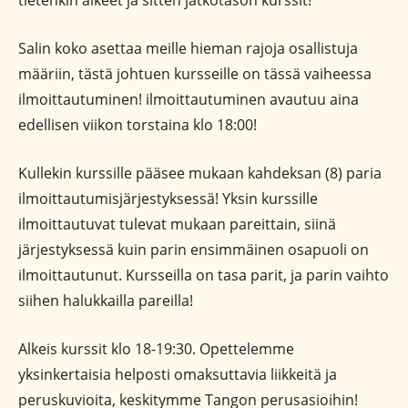
tietenkin alkeet ja sitten jatkotason kurssit!
Salin koko asettaa meille hieman rajoja osallistuja
määriin, tästä johtuen kursseille on tässä vaiheessa
ilmoittautuminen! ilmoittautuminen avautuu aina
edellisen viikon torstaina klo 18:00!
Kullekin kurssille pääsee mukaan kahdeksan (8) paria
ilmoittautumisjärjestyksessä! Yksin kurssille
ilmoittautuvat tulevat mukaan pareittain, siinä
järjestyksessä kuin parin ensimmäinen osapuoli on
ilmoittautunut. Kursseilla on tasa parit, ja parin vaihto
siihen halukkailla pareilla!
Alkeis kurssit klo 18-19:30. Opettelemme
yksinkertaisia helposti omaksuttavia liikkeitä ja
peruskuvioita, keskitymme Tangon perusasioihin!