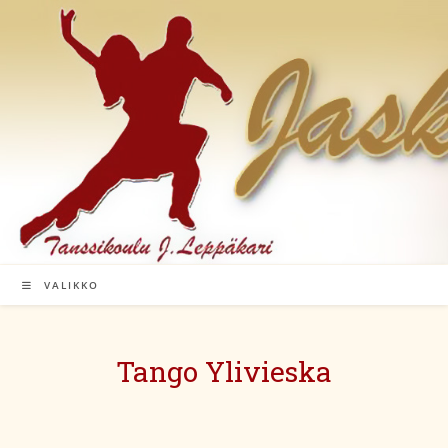
Siirry
suoraan
sisältöön
VALIKKO
Tango Ylivieska