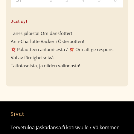
31
1
2
3
4
5
6
Just nyt
Tanssijaloista! Om dansfötter!
Ann-Charlotte Vacker i Österbotten!
Palautteen antamisesta /
Om att ge respons
Val av färdighetsnivå
Taitotasoista, ja niiden valinnasta!
Sivut
Tervetuloa Jaskadansa.fi kotisivulle / Välkommen