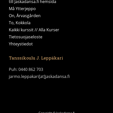
till Jaskadansa.fi hemsida
Må Ytterjeppo
On, Årvasgården
To, Kokkola
Kaikki kurssit // Alla Kurser
Tietosuojaseloste
Yhteystiedot
Tanssikoulu J. Leppäkari
Puh: 0440 862 703
jarmo.leppakari[at]jaskadansa.fi
Copyright © Jaskadansa.fi