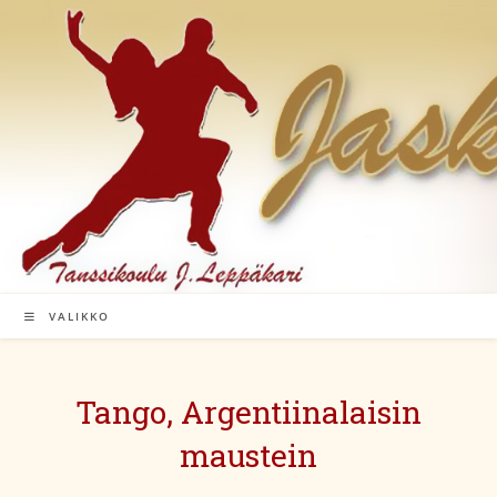
Siirry
suoraan
sisältöön
VALIKKO
Tango, Argentiinalaisin
maustein