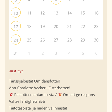
11
12
13
14
15
16
10
18
19
20
21
22
23
17
25
26
27
28
29
30
24
31
1
2
3
4
5
6
Just nyt
Tanssijaloista! Om dansfötter!
Ann-Charlotte Vacker i Österbotten!
Palautteen antamisesta /
Om att ge respons
Val av färdighetsnivå
Taitotasoista, ja niiden valinnasta!