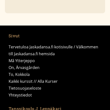
Sivut
Tervetuloa Jaskadansa.fi kotisivulle / Välkommen
till Jaskadansa.fi hemsida
Må Ytterjeppo
On, Årvasgården
To, Kokkola
Kaikki kurssit // Alla Kurser
Tietosuojaseloste
Yhteystiedot
Tanssikoulu J. Leppäkari