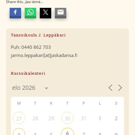
Share this...Jaa tämä...
Tanssikoulu J. Leppäkari
Puh: 0440 862 703
jarmo.leppakari[at]jaskadansa.fi
Kurssikalenteri
M
T
K
T
P
L
S
28
29
31
1
2
27
30
6
4
5
7
8
9
3