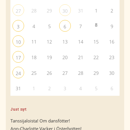
28
29
31
1
2
27
30
8
4
5
7
9
3
6
11
12
13
14
15
16
10
18
19
20
21
22
23
17
25
26
27
28
29
30
24
31
1
2
3
4
5
6
Just nyt
Tanssijaloista! Om dansfötter!
Ann-Charlotte Vacker i Österbotten!