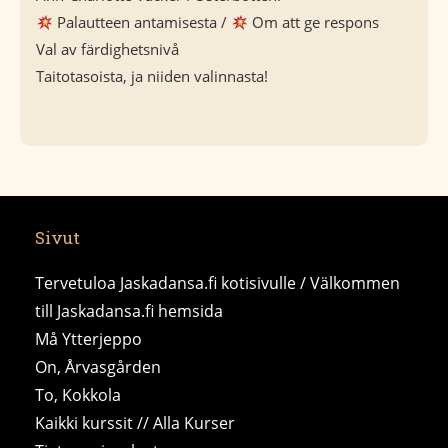
Palautteen antamisesta /
Om att ge respons
Val av färdighetsnivå
Taitotasoista, ja niiden valinnasta!
Sivut
Tervetuloa Jaskadansa.fi kotisivulle / Välkommen
till Jaskadansa.fi hemsida
Må Ytterjeppo
On, Årvasgården
To, Kokkola
Kaikki kurssit // Alla Kurser