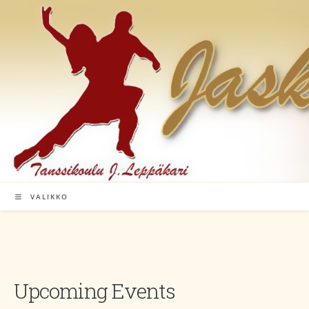
Siirry
suoraan
sisältöön
VALIKKO
Upcoming Events