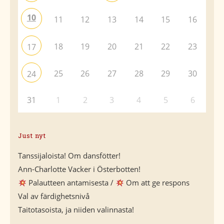
10
11
12
13
14
15
16
18
19
20
21
22
23
17
25
26
27
28
29
30
24
31
1
2
3
4
5
6
Just nyt
Tanssijaloista! Om dansfötter!
Ann-Charlotte Vacker i Österbotten!
Palautteen antamisesta /
Om att ge respons
Val av färdighetsnivå
Taitotasoista, ja niiden valinnasta!