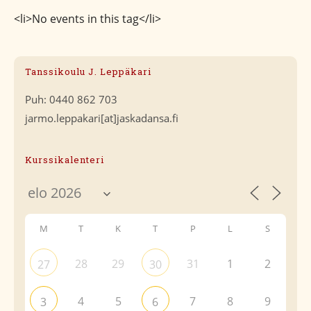
<li>No events in this tag</li>
Tanssikoulu J. Leppäkari
Puh: 0440 862 703
jarmo.leppakari[at]jaskadansa.fi
Kurssikalenteri
M
T
K
T
P
L
S
28
29
31
1
2
27
30
4
5
7
8
9
3
6