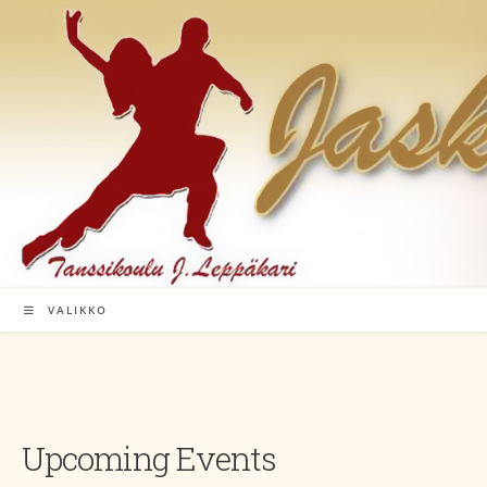
Siirry
suoraan
sisältöön
VALIKKO
Upcoming Events