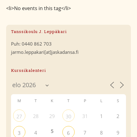
<li>No events in this tag</li>
Tanssikoulu J. Leppäkari
Puh: 0440 862 703
jarmo.leppakari[at]jaskadansa.fi
Kurssikalenteri
M
T
K
T
P
L
S
28
29
31
1
2
27
30
5
4
7
8
9
3
6