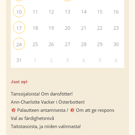
11
12
13
14
15
16
10
18
19
20
21
22
23
17
25
26
27
28
29
30
24
31
1
2
3
4
5
6
Just nyt
Tanssijaloista! Om dansfötter!
Ann-Charlotte Vacker i Österbotten!
Palautteen antamisesta /
Om att ge respons
Val av färdighetsnivå
Taitotasoista, ja niiden valinnasta!