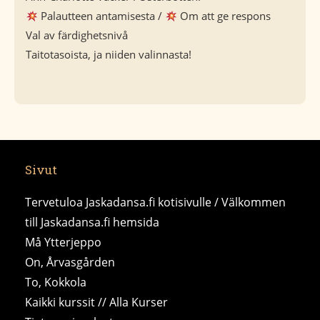
Palautteen antamisesta /
Om att ge respons
Val av färdighetsnivå
Taitotasoista, ja niiden valinnasta!
Sivut
Tervetuloa Jaskadansa.fi kotisivulle / Välkommen
till Jaskadansa.fi hemsida
Må Ytterjeppo
On, Årvasgården
To, Kokkola
Kaikki kurssit // Alla Kurser