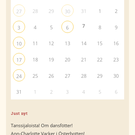
28
29
31
1
2
27
30
7
4
5
8
9
3
6
11
12
13
14
15
16
10
18
19
20
21
22
23
17
25
26
27
28
29
30
24
31
1
2
3
4
5
6
Just nyt
Tanssijaloista! Om dansfötter!
Ann-Charlotte Vacker i Österbotten!