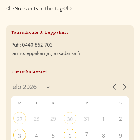
<li>No events in this tag</li>
Tanssikoulu J. Leppäkari
Puh: 0440 862 703
jarmo.leppakari[at]jaskadansa.fi
Kurssikalenteri
M
T
K
T
P
L
S
28
29
31
1
2
27
30
7
4
5
8
9
3
6