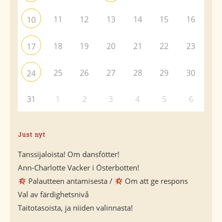
11
12
13
14
15
16
10
18
19
20
21
22
23
17
25
26
27
28
29
30
24
31
1
2
3
4
5
6
Just nyt
Tanssijaloista! Om dansfötter!
Ann-Charlotte Vacker i Österbotten!
Palautteen antamisesta /
Om att ge respons
Val av färdighetsnivå
Taitotasoista, ja niiden valinnasta!