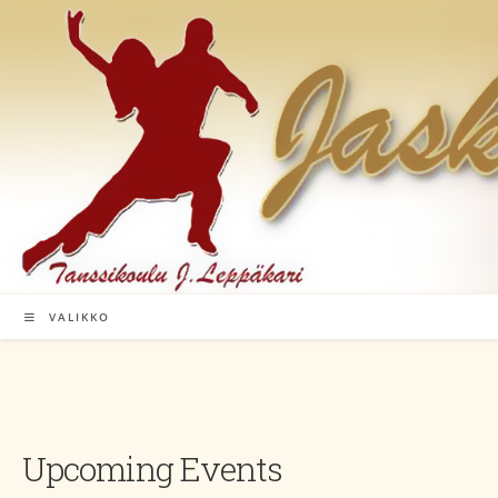
Siirry
suoraan
sisältöön
VALIKKO
Upcoming Events