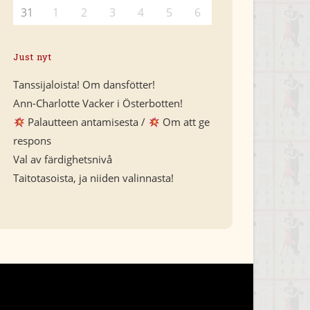
31
1
2
3
4
5
6
Just nyt
Tanssijaloista! Om dansfötter!
Ann-Charlotte Vacker i Österbotten!
Palautteen antamisesta /
Om att ge
respons
Val av färdighetsnivå
Taitotasoista, ja niiden valinnasta!