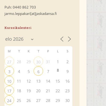
Puh: 0440 862 703
jarmo.leppakari[at]jaskadansa.fi
Kurssikalenteri
M
T
K
T
P
L
S
28
29
31
1
2
27
30
8
4
5
7
9
3
6
11
12
13
14
15
16
10
18
19
20
21
22
23
17
25
26
27
28
29
30
24