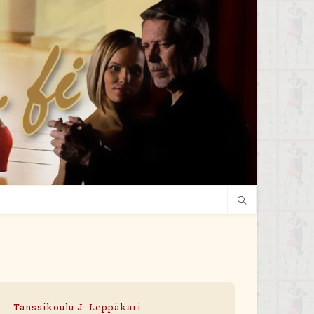
Tanssikoulu J. Leppäkari