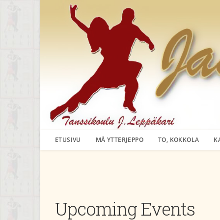
Siirry
suoraan
sisältöön
ETUSIVU
MÅ YTTERJEPPO
TO, KOKKOLA
K
Upcoming Events