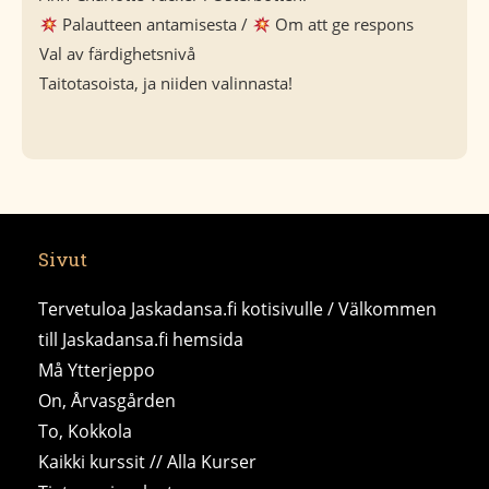
Palautteen antamisesta /
Om att ge respons
Val av färdighetsnivå
Taitotasoista, ja niiden valinnasta!
Sivut
Tervetuloa Jaskadansa.fi kotisivulle / Välkommen
till Jaskadansa.fi hemsida
Må Ytterjeppo
On, Årvasgården
To, Kokkola
Kaikki kurssit // Alla Kurser