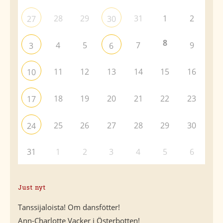
28
29
31
1
2
27
30
8
4
5
7
9
3
6
11
12
13
14
15
16
10
18
19
20
21
22
23
17
25
26
27
28
29
30
24
31
1
2
3
4
5
6
Just nyt
Tanssijaloista! Om dansfötter!
Ann-Charlotte Vacker i Österbotten!