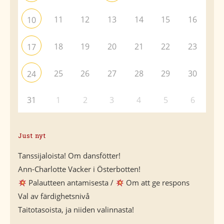
11
12
13
14
15
16
10
18
19
20
21
22
23
17
25
26
27
28
29
30
24
31
1
2
3
4
5
6
Just nyt
Tanssijaloista! Om dansfötter!
Ann-Charlotte Vacker i Österbotten!
Palautteen antamisesta /
Om att ge respons
Val av färdighetsnivå
Taitotasoista, ja niiden valinnasta!