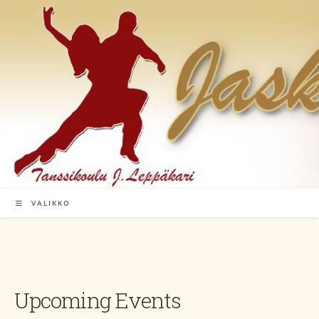
Siirry
suoraan
sisältöön
VALIKKO
Upcoming Events