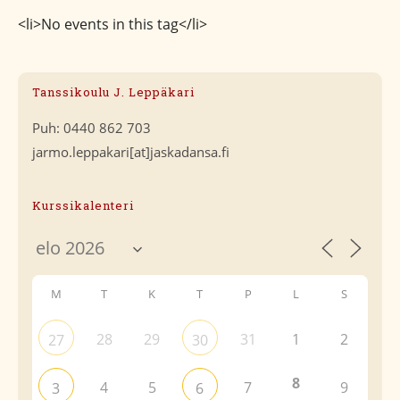
<li>No events in this tag</li>
Tanssikoulu J. Leppäkari
Puh: 0440 862 703
jarmo.leppakari[at]jaskadansa.fi
Kurssikalenteri
M
T
K
T
P
L
S
28
29
31
1
2
27
30
8
4
5
7
9
3
6