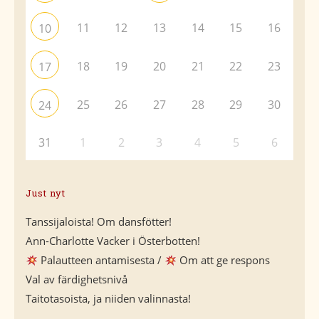
11
12
13
14
15
16
10
18
19
20
21
22
23
17
25
26
27
28
29
30
24
31
1
2
3
4
5
6
Just nyt
Tanssijaloista! Om dansfötter!
Ann-Charlotte Vacker i Österbotten!
Palautteen antamisesta /
Om att ge respons
Val av färdighetsnivå
Taitotasoista, ja niiden valinnasta!