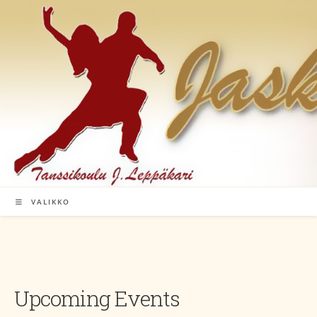
Siirry
suoraan
sisältöön
VALIKKO
Upcoming Events