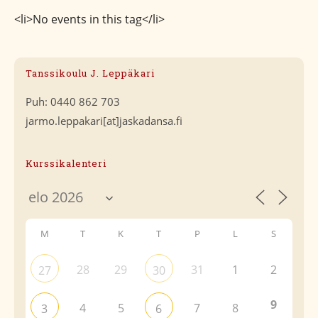
<li>No events in this tag</li>
Tanssikoulu J. Leppäkari
Puh: 0440 862 703
jarmo.leppakari[at]jaskadansa.fi
Kurssikalenteri
M
T
K
T
P
L
S
28
29
31
1
2
27
30
9
4
5
7
8
3
6