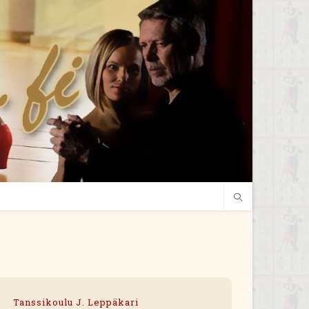
Tanssikoulu J. Leppäkari