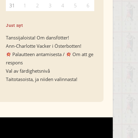
31
1
2
3
4
5
6
Just nyt
Tanssijaloista! Om dansfötter!
Ann-Charlotte Vacker i Österbotten!
Palautteen antamisesta /
Om att ge
respons
Val av färdighetsnivå
Taitotasoista, ja niiden valinnasta!