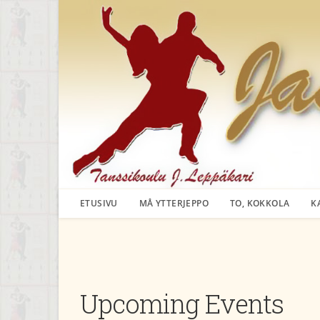
Siirry
suoraan
sisältöön
ETUSIVU
MÅ YTTERJEPPO
TO, KOKKOLA
K
Upcoming Events