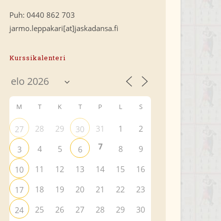
Puh: 0440 862 703
jarmo.leppakari[at]jaskadansa.fi
Kurssikalenteri
M
T
K
T
P
L
S
28
29
31
1
2
27
30
7
4
5
8
9
3
6
11
12
13
14
15
16
10
18
19
20
21
22
23
17
25
26
27
28
29
30
24