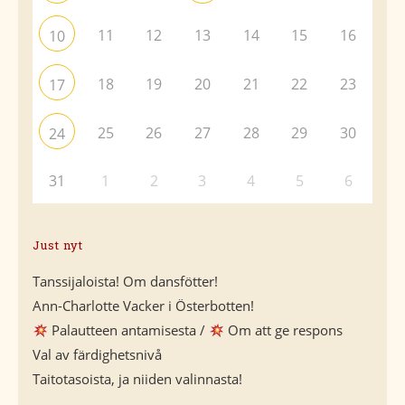
11
12
13
14
15
16
10
18
19
20
21
22
23
17
25
26
27
28
29
30
24
31
1
2
3
4
5
6
Just nyt
Tanssijaloista! Om dansfötter!
Ann-Charlotte Vacker i Österbotten!
Palautteen antamisesta /
Om att ge respons
Val av färdighetsnivå
Taitotasoista, ja niiden valinnasta!