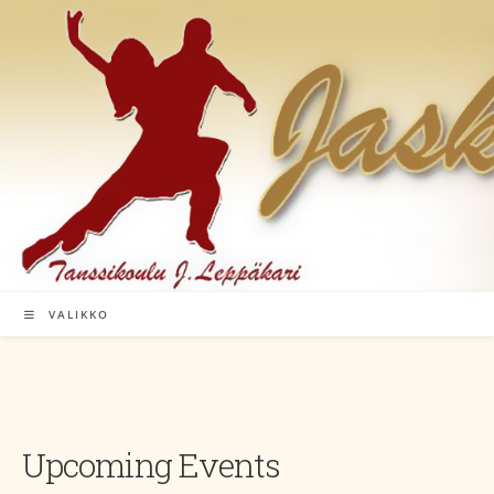
Siirry
suoraan
sisältöön
VALIKKO
Upcoming Events