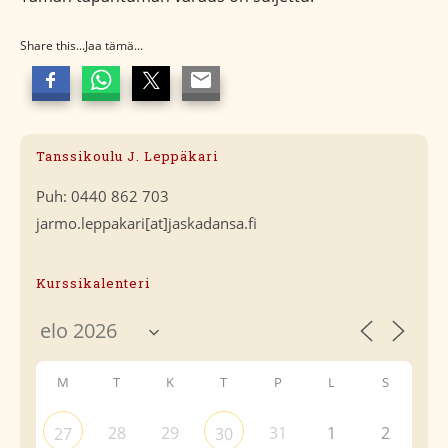
Share this...Jaa tämä...
Tanssikoulu J. Leppäkari
Puh: 0440 862 703
jarmo.leppakari[at]jaskadansa.fi
Kurssikalenteri
M
T
K
T
P
L
S
28
29
31
1
2
27
30