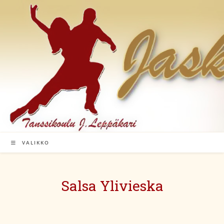
Siirry
suoraan
sisältöön
VALIKKO
Salsa Ylivieska