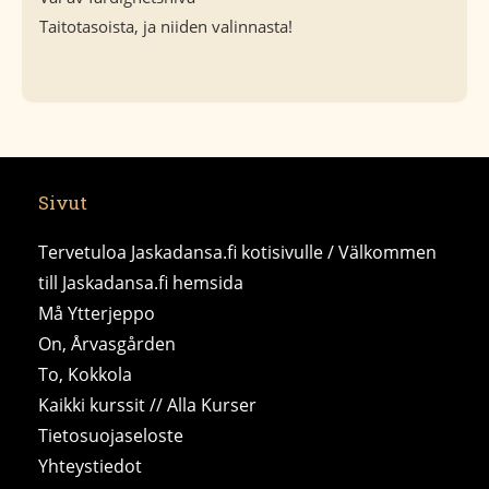
Taitotasoista, ja niiden valinnasta!
Sivut
Tervetuloa Jaskadansa.fi kotisivulle / Välkommen
till Jaskadansa.fi hemsida
Må Ytterjeppo
On, Årvasgården
To, Kokkola
Kaikki kurssit // Alla Kurser
Tietosuojaseloste
Yhteystiedot