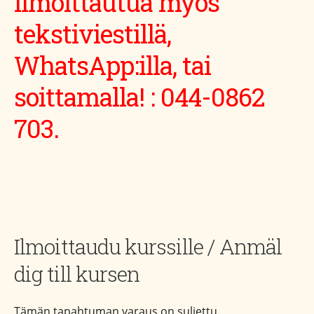
ilmoittautua myös
tekstiviestillä,
WhatsApp:illa, tai
soittamalla! : 044-0862
703.
Ilmoittaudu kurssille / Anmäl
dig till kursen
Tämän tapahtuman varaus on suljettu.