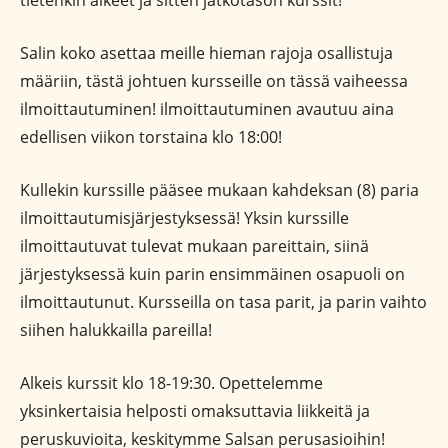
tietenkin alkeet ja sitten jatkotason kurssit!
Salin koko asettaa meille hieman rajoja osallistuja
määriin, tästä johtuen kursseille on tässä vaiheessa
ilmoittautuminen! ilmoittautuminen avautuu aina
edellisen viikon torstaina klo 18:00!
Kullekin kurssille pääsee mukaan kahdeksan (8) paria
ilmoittautumisjärjestyksessä! Yksin kurssille
ilmoittautuvat tulevat mukaan pareittain, siinä
järjestyksessä kuin parin ensimmäinen osapuoli on
ilmoittautunut. Kursseilla on tasa parit, ja parin vaihto
siihen halukkailla pareilla!
Alkeis kurssit klo 18-19:30. Opettelemme
yksinkertaisia helposti omaksuttavia liikkeitä ja
peruskuvioita, keskitymme Salsan perusasioihin!