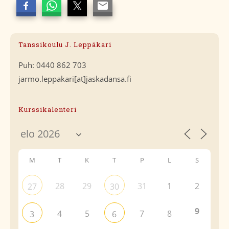
Tanssikoulu J. Leppäkari
Puh: 0440 862 703
jarmo.leppakari[at]jaskadansa.fi
Kurssikalenteri
M
T
K
T
P
L
S
28
29
31
1
2
27
30
9
4
5
7
8
3
6