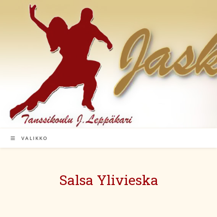
Siirry
suoraan
sisältöön
VALIKKO
Salsa Ylivieska