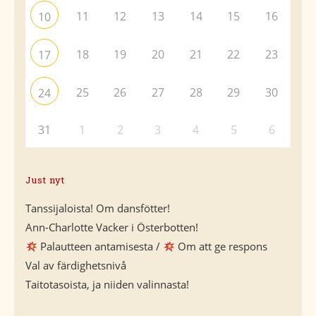
11
12
13
14
15
16
10
18
19
20
21
22
23
17
25
26
27
28
29
30
24
31
1
2
3
4
5
6
Just nyt
Tanssijaloista! Om dansfötter!
Ann-Charlotte Vacker i Österbotten!
Palautteen antamisesta /
Om att ge respons
Val av färdighetsnivå
Taitotasoista, ja niiden valinnasta!