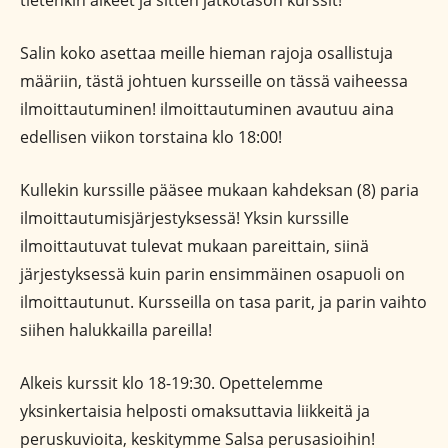
tietenkin alkeet ja sitten jatkotason kurssit!
Salin koko asettaa meille hieman rajoja osallistuja
määriin, tästä johtuen kursseille on tässä vaiheessa
ilmoittautuminen! ilmoittautuminen avautuu aina
edellisen viikon torstaina klo 18:00!
Kullekin kurssille pääsee mukaan kahdeksan (8) paria
ilmoittautumisjärjestyksessä! Yksin kurssille
ilmoittautuvat tulevat mukaan pareittain, siinä
järjestyksessä kuin parin ensimmäinen osapuoli on
ilmoittautunut. Kursseilla on tasa parit, ja parin vaihto
siihen halukkailla pareilla!
Alkeis kurssit klo 18-19:30. Opettelemme
yksinkertaisia helposti omaksuttavia liikkeitä ja
peruskuvioita, keskitymme Salsa perusasioihin!