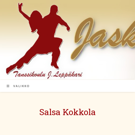
Siirry
suoraan
sisältöön
VALIKKO
Salsa Kokkola