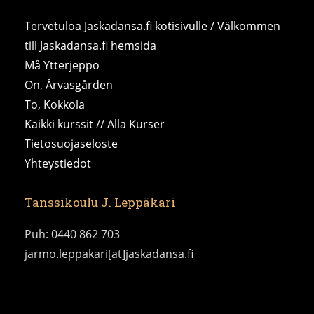
Tervetuloa Jaskadansa.fi kotisivulle / Välkommen
till Jaskadansa.fi hemsida
Må Ytterjeppo
On, Årvasgården
To, Kokkola
Kaikki kurssit // Alla Kurser
Tietosuojaseloste
Yhteystiedot
Tanssikoulu J. Leppäkari
Puh: 0440 862 703
jarmo.leppakari[at]jaskadansa.fi