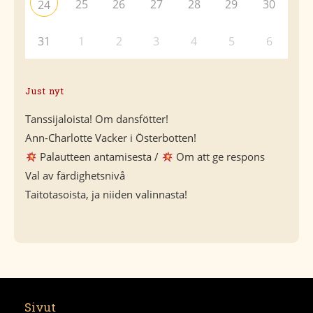
25
26
27
28
29
30
24
31
1
2
3
4
5
6
Just nyt
Tanssijaloista! Om dansfötter!
Ann-Charlotte Vacker i Österbotten!
Palautteen antamisesta /
Om att ge respons
Val av färdighetsnivå
Taitotasoista, ja niiden valinnasta!
Sivut