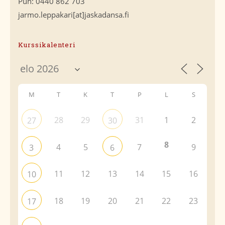
Puh: 0440 862 703
jarmo.leppakari[at]jaskadansa.fi
Kurssikalenteri
M
T
K
T
P
L
S
28
29
31
1
2
27
30
8
4
5
7
9
3
6
11
12
13
14
15
16
10
18
19
20
21
22
23
17