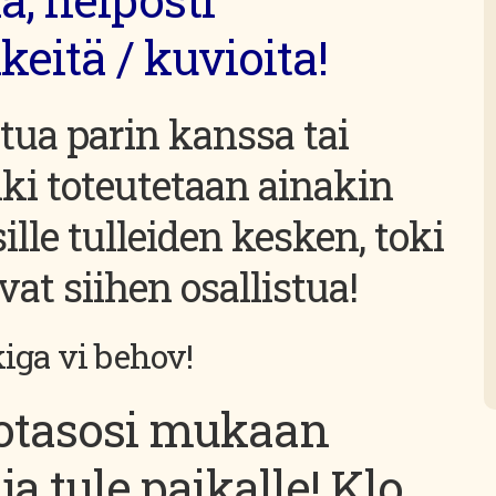
eitä / kuvioita!
stua parin kanssa tai
nki toteutetaan ainakin
lle tulleiden kesken, toki
at siihen osallistua!
kiga vi behov!
totasosi mukaan
ja tule paikalle! Klo