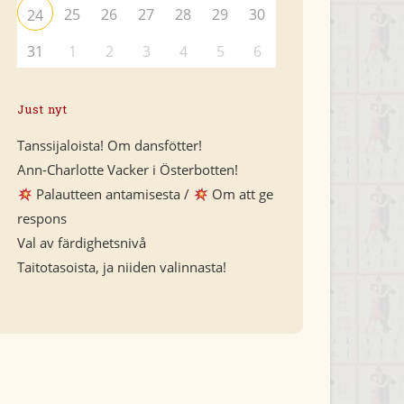
25
26
27
28
29
30
24
31
1
2
3
4
5
6
Just nyt
Tanssijaloista! Om dansfötter!
Ann-Charlotte Vacker i Österbotten!
Palautteen antamisesta /
Om att ge
respons
Val av färdighetsnivå
Taitotasoista, ja niiden valinnasta!