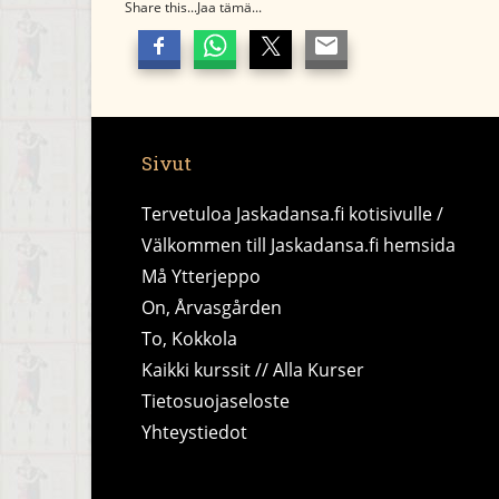
Share this...Jaa tämä...
Sivut
Tervetuloa Jaskadansa.fi kotisivulle /
Välkommen till Jaskadansa.fi hemsida
Må Ytterjeppo
On, Årvasgården
To, Kokkola
Kaikki kurssit // Alla Kurser
Tietosuojaseloste
Yhteystiedot