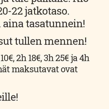
20-22 jatkotaso.
 aina tasatunnein!
sut tullen mennen!
10€, 2h 18€, 3h 25€ ja 4h
mät maksutavat ovat
lle!