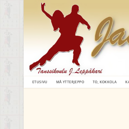
Siirry
suoraan
sisältöön
ETUSIVU
MÅ YTTERJEPPO
TO, KOKKOLA
K