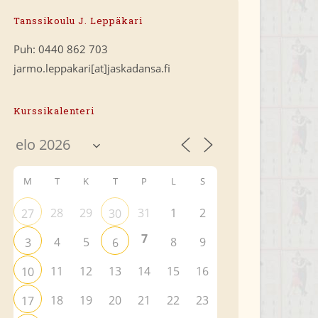
Tanssikoulu J. Leppäkari
Puh: 0440 862 703
jarmo.leppakari[at]jaskadansa.fi
Kurssikalenteri
M
T
K
T
P
L
S
28
29
31
1
2
27
30
7
4
5
8
9
3
6
11
12
13
14
15
16
10
18
19
20
21
22
23
17