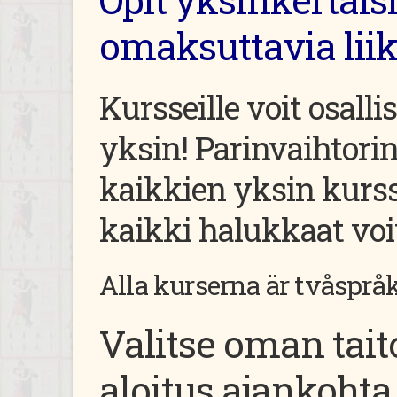
omaksuttavia liikk
Kursseille voit osalli
yksin! Parinvaihtori
kaikkien yksin kurssi
kaikki halukkaat voiv
Alla kurserna är tvåsprå
Valitse oman tai
aloitus ajankohta 