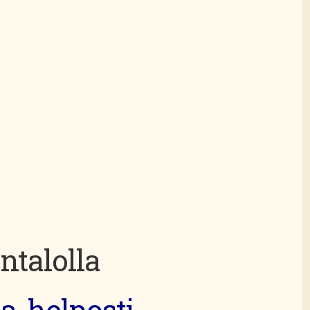
talolla
a, helposti