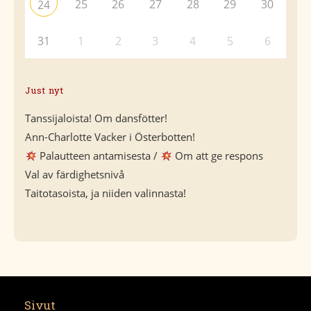
25
26
27
28
29
30
24
31
1
2
3
4
5
6
Just nyt
Tanssijaloista! Om dansfötter!
Ann-Charlotte Vacker i Österbotten!
Palautteen antamisesta /
Om att ge respons
Val av färdighetsnivå
Taitotasoista, ja niiden valinnasta!
Sivut