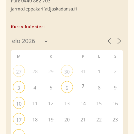
Puh: 0440 862 703
jarmo.leppakari[at]jaskadansa.fi
Kurssikalenteri
M
T
K
T
P
L
S
28
29
31
1
2
27
30
7
4
5
8
9
3
6
11
12
13
14
15
16
10
18
19
20
21
22
23
17