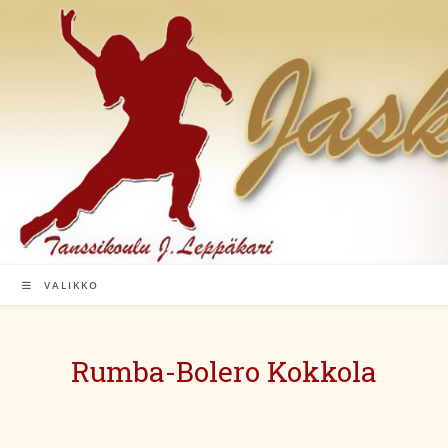
Siirry
suoraan
sisältöön
VALIKKO
Rumba-Bolero Kokkola