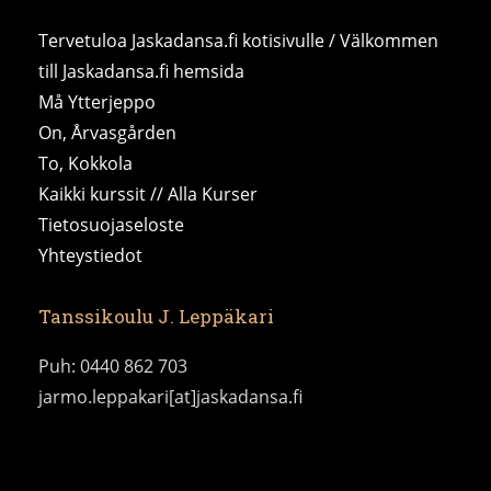
Tervetuloa Jaskadansa.fi kotisivulle / Välkommen
till Jaskadansa.fi hemsida
Må Ytterjeppo
On, Årvasgården
To, Kokkola
Kaikki kurssit // Alla Kurser
Tietosuojaseloste
Yhteystiedot
Tanssikoulu J. Leppäkari
Puh: 0440 862 703
jarmo.leppakari[at]jaskadansa.fi