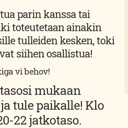
stua parin kanssa tai
nki toteutetaan ainakin
lle tulleiden kesken, toki
at siihen osallistua!
kiga vi behov!
otasosi mukaan
ja tule paikalle! Klo
20-22 jatkotaso.