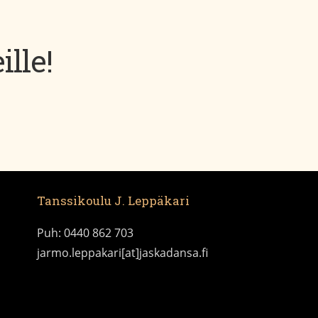
lle!
Tanssikoulu J. Leppäkari
Puh: 0440 862 703
jarmo.leppakari[at]jaskadansa.fi