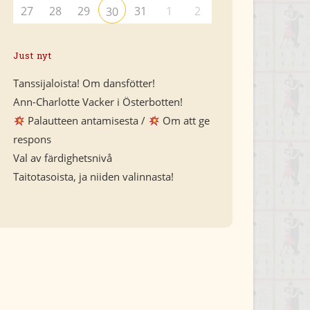
27
28
29
31
1
2
30
Just nyt
Tanssijaloista! Om dansfötter!
Ann-Charlotte Vacker i Österbotten!
Palautteen antamisesta /
Om att ge
respons
Val av färdighetsnivå
Taitotasoista, ja niiden valinnasta!