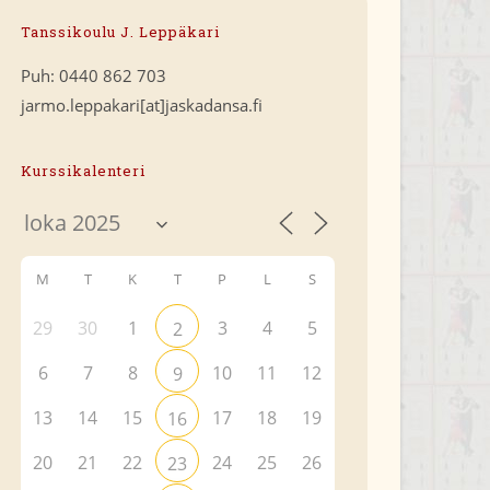
Tanssikoulu J. Leppäkari
Puh: 0440 862 703
jarmo.leppakari[at]jaskadansa.fi
Kurssikalenteri
M
T
K
T
P
L
S
29
30
1
3
4
5
2
6
7
8
10
11
12
9
13
14
15
17
18
19
16
20
21
22
24
25
26
23