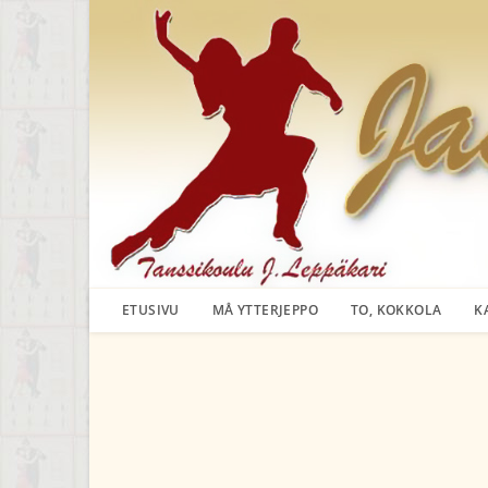
Siirry
suoraan
sisältöön
ETUSIVU
MÅ YTTERJEPPO
TO, KOKKOLA
K