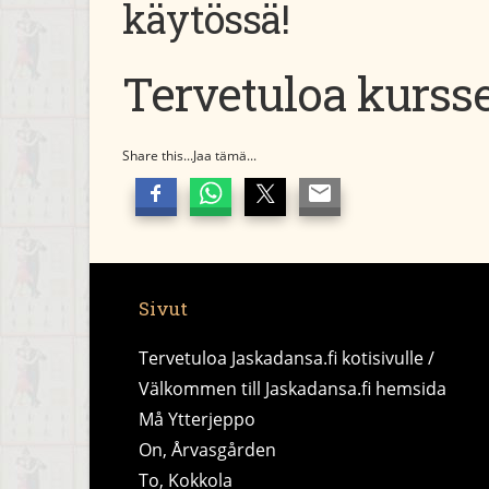
käytössä!
Tervetuloa kurssei
Share this...Jaa tämä...
Sivut
Tervetuloa Jaskadansa.fi kotisivulle /
Välkommen till Jaskadansa.fi hemsida
Må Ytterjeppo
On, Årvasgården
To, Kokkola