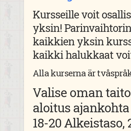
Kursseille voit osalli
yksin! Parinvaihtori
kaikkien yksin kurssi
kaikki halukkaat voiv
Alla kurserna är tvåsprå
Valise oman tait
aloitus ajankohta 
18-20 Alkeistaso, 