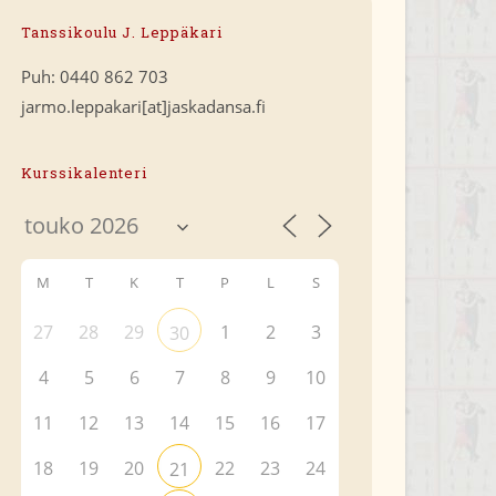
Tanssikoulu J. Leppäkari
Puh: 0440 862 703
jarmo.leppakari[at]jaskadansa.fi
Kurssikalenteri
M
T
K
T
P
L
S
27
28
29
1
2
3
30
4
5
6
7
8
9
10
11
12
13
14
15
16
17
18
19
20
22
23
24
21