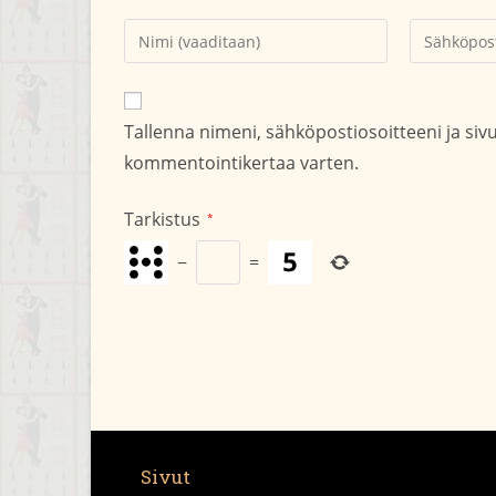
Kirjoita
Kirjoita
nimesi
sähköpostio
tai
kommentoid
käyttäjätunnuksesi
Tallenna nimeni, sähköpostiosoitteeni ja si
kommentoidaksesi
kommentointikertaa varten.
Tarkistus
*
−
=
Sivut