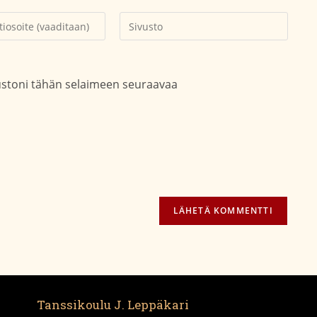
Kirjoita
soitteesi
sivustosi
aksesi
verkko-
osoite/URL
vustoni tähän selaimeen seuraavaa
(valinnainen)
Tanssikoulu J. Leppäkari