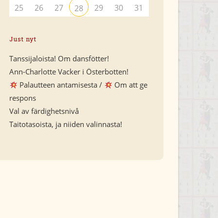
25
26
27
29
30
31
28
Just nyt
Tanssijaloista! Om dansfötter!
Ann-Charlotte Vacker i Österbotten!
Palautteen antamisesta /
Om att ge
respons
Val av färdighetsnivå
Taitotasoista, ja niiden valinnasta!