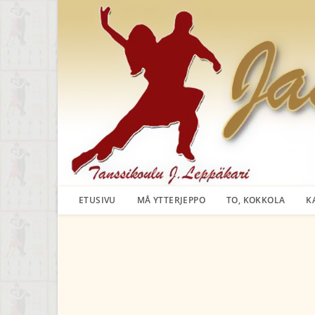
Siirry
suoraan
sisältöön
ETUSIVU
MÅ YTTERJEPPO
TO, KOKKOLA
K