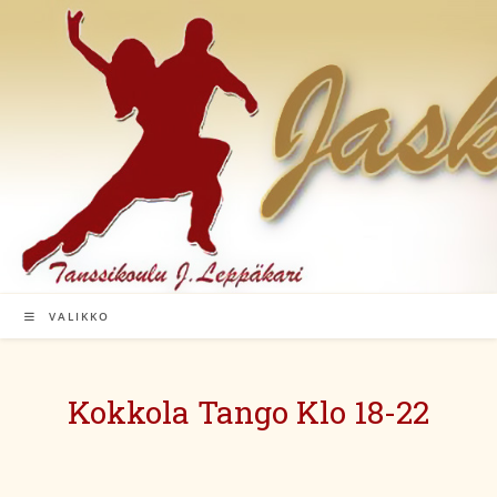
Siirry
suoraan
sisältöön
VALIKKO
Kokkola Tango Klo 18-22