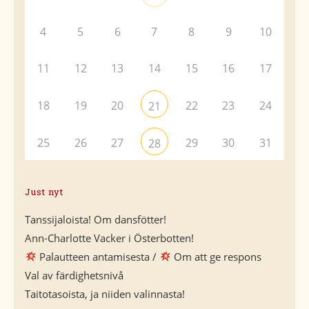
4
5
6
7
8
9
10
11
12
13
14
15
16
17
18
19
20
22
23
24
21
25
26
27
29
30
31
28
Just nyt
Tanssijaloista! Om dansfötter!
Ann-Charlotte Vacker i Österbotten!
Palautteen antamisesta /
Om att ge respons
Val av färdighetsnivå
Taitotasoista, ja niiden valinnasta!