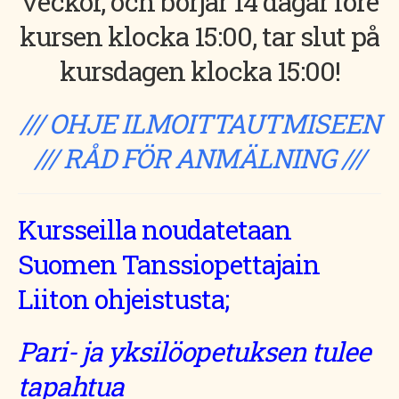
veckor, och börjar 14 dagar före
kursen klocka 15:00, tar slut på
kursdagen klocka 15:00!
/// OHJE ILMOITTAUTMISEEN
/// RÅD FÖR ANMÄLNING ///
Kursseilla noudatetaan
Suomen Tanssiopettajain
Liiton ohjeistusta;
Pari- ja yksilöopetuksen tulee
tapahtua