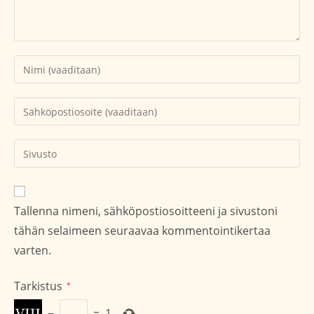
Kirjoita
nimesi
tai
Kirjoita
käyttäjätunnuksesi
sähköpostiosoitteesi
kommentoidaksesi
kommentoidaksesi
Kirjoita
sivustosi
verkko-
osoite/URL
Tallenna nimeni, sähköpostiosoitteeni ja sivustoni
(valinnainen)
tähän selaimeen seuraavaa kommentointikertaa
varten.
Tarkistus
*
−
=
1