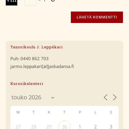
Tanssikoulu J. Leppäkari
Puh: 0440 862 703
jarmo.leppakari[at]jaskadansa.fi
Kurssikalenteri
M
T
K
T
P
L
S
27
28
29
1
2
3
30