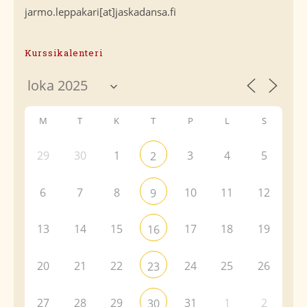
jarmo.leppakari[at]jaskadansa.fi
Kurssikalenteri
M
T
K
T
P
L
S
29
30
1
3
4
5
2
6
7
8
10
11
12
9
13
14
15
17
18
19
16
20
21
22
24
25
26
23
27
28
29
31
1
2
30