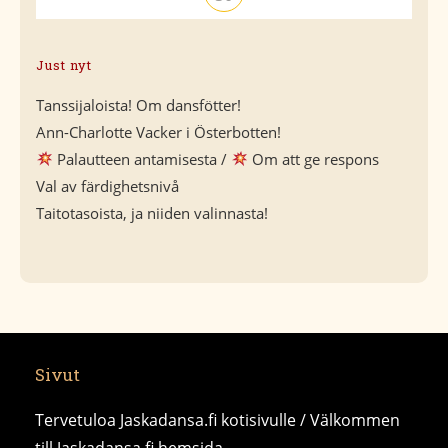
Just nyt
Tanssijaloista! Om dansfötter!
Ann-Charlotte Vacker i Österbotten!
Palautteen antamisesta /
Om att ge respons
Val av färdighetsnivå
Taitotasoista, ja niiden valinnasta!
Sivut
Tervetuloa Jaskadansa.fi kotisivulle / Välkommen
till Jaskadansa.fi hemsida