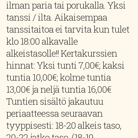
ilman paria tai porukalla. Yksi
tanssi / ilta. Aikaisempaa
tanssitaitoa ei tarvita kun tulet
klo 18:00 alkavalle
alkeistasolle!! Kertakurssien
hinnat: Yksi tunti 7,00€; kaksi
tuntia 10,00€; kolme tuntia
13,00€ ja neljä tuntia 16,00€
Tuntien sisältö jakautuu
periaatteessa seuraavan
tyyppisesti: 18-20 alkeis taso,
20-22 jatko taso, (18-19