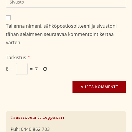
sivustosi
verkko-
osoite/URL
Tallenna nimeni, sähköpostiosoitteeni ja sivustoni
(valinnainen)
tähän selaimeen seuraavaa kommentointikertaa
varten.
Tarkistus
*
8
−
=
7
Tanssikoulu J. Leppäkari
Puh: 0440 862 703