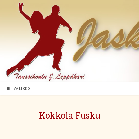
Siirry
suoraan
sisältöön
VALIKKO
Kokkola Fusku