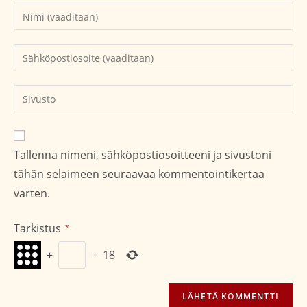
Kirjoita
nimesi
tai
Kirjoita
käyttäjätunnuksesi
sähköpostiosoitteesi
kommentoidaksesi
kommentoidaksesi
Kirjoita
sivustosi
verkko-
osoite/URL
Tallenna nimeni, sähköpostiosoitteeni ja sivustoni
(valinnainen)
tähän selaimeen seuraavaa kommentointikertaa
varten.
Tarkistus
*
+
=
18