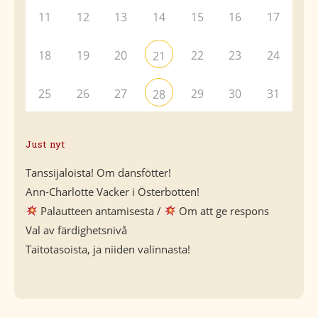
11
12
13
14
15
16
17
18
19
20
22
23
24
21
25
26
27
29
30
31
28
Just nyt
Tanssijaloista! Om dansfötter!
Ann-Charlotte Vacker i Österbotten!
Palautteen antamisesta /
Om att ge respons
Val av färdighetsnivå
Taitotasoista, ja niiden valinnasta!