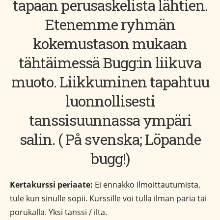
tapaan perusaskelista lähtien.
Etenemme ryhmän
kokemustason mukaan
tähtäimessä Bugg:in liikuva
muoto. Liikkuminen tapahtuu
luonnollisesti
tanssisuunnassa ympäri
salin. ( På svenska; Löpande
bugg!)
Kertakurssi periaate:
Ei ennakko ilmoittautumista,
tule kun sinulle sopii. Kurssille voi tulla ilman paria tai
porukalla. Yksi tanssi / ilta.