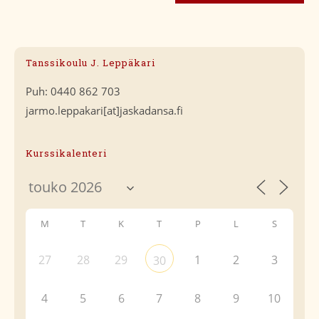
Tanssikoulu J. Leppäkari
Puh: 0440 862 703
jarmo.leppakari[at]jaskadansa.fi
Kurssikalenteri
M
T
K
T
P
L
S
27
28
29
1
2
3
30
4
5
6
7
8
9
10