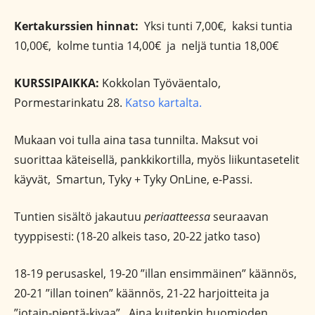
Kertakurssien hinnat:
Yksi tunti 7,00€, kaksi tuntia
10,00€, kolme tuntia 14,00€ ja neljä tuntia 18,00€
KURSSIPAIKKA:
Kokkolan Työväentalo,
Pormestarinkatu 28.
Katso kartalta.
Mukaan voi tulla aina tasa tunnilta. Maksut voi
suorittaa käteisellä, pankkikortilla, myös liikuntasetelit
käyvät, Smartun, Tyky + Tyky OnLine, e-Passi.
Tuntien sisältö jakautuu
periaatteessa
seuraavan
tyyppisesti: (18-20 alkeis taso, 20-22 jatko taso)
18-19 perusaskel, 19-20 ”illan ensimmäinen” käännös,
20-21 ”illan toinen” käännös, 21-22 harjoitteita ja
”jotain-pientä-kivaa” Aina kuitenkin huomioden