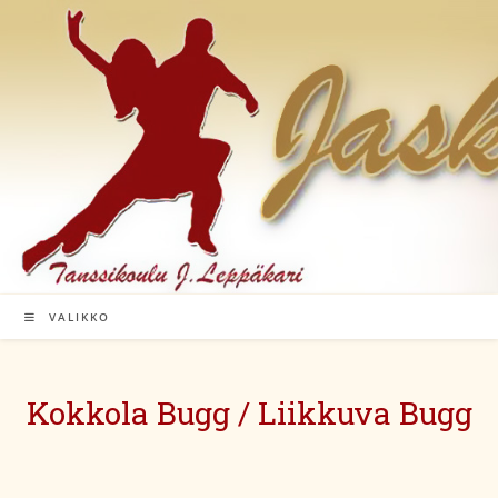
Siirry
suoraan
sisältöön
VALIKKO
Kokkola Bugg / Liikkuva Bugg