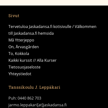
Sivut
Tervetuloa Jaskadansa.fi kotisivulle / Välkommen
till Jaskadansa.fi hemsida
Må Ytterjeppo
On, Årvasgården
To, Kokkola
Kaikki kurssit // Alla Kurser
Tietosuojaseloste
Yhteystiedot
Tanssikoulu J. Leppäkari
Puh: 0440 862 703
jarmo.leppakari[at]jaskadansa.fi