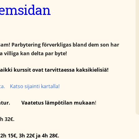
 hemsidan
sam! Parbytering förverkligas bland dem son har
 villiga kan delta par byte!
aikki kurssit ovat tarvittaessa kaksikielisiä!
ta. Katso sijainti kartalla!
atur. Vaatetus lämpötilan mukaan
!
4h 32€.
2h 15€, 3h 22€ ja 4h 28€.