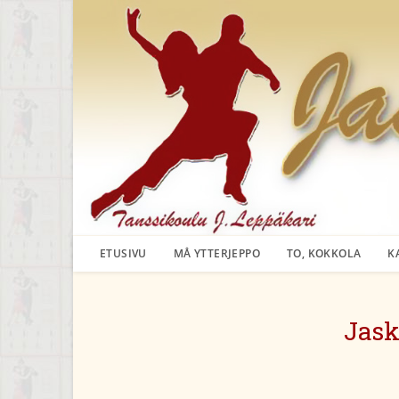
Siirry
suoraan
sisältöön
ETUSIVU
MÅ YTTERJEPPO
TO, KOKKOLA
K
Jask