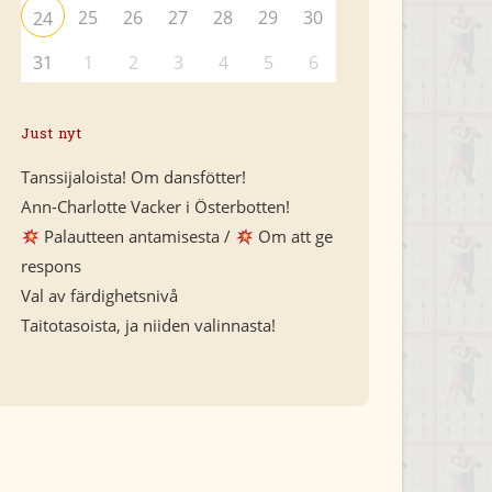
25
26
27
28
29
30
24
31
1
2
3
4
5
6
Just nyt
Tanssijaloista! Om dansfötter!
Ann-Charlotte Vacker i Österbotten!
Palautteen antamisesta /
Om att ge
respons
Val av färdighetsnivå
Taitotasoista, ja niiden valinnasta!