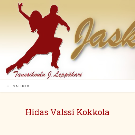
Siirry
suoraan
sisältöön
VALIKKO
Hidas Valssi Kokkola