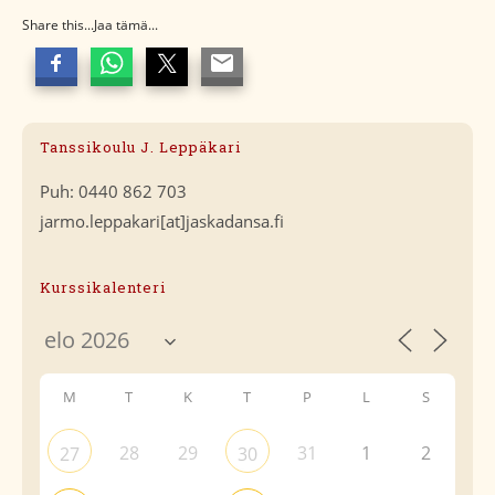
Share this...Jaa tämä...
Tanssikoulu J. Leppäkari
Puh: 0440 862 703
jarmo.leppakari[at]jaskadansa.fi
Kurssikalenteri
M
T
K
T
P
L
S
28
29
31
1
2
27
30