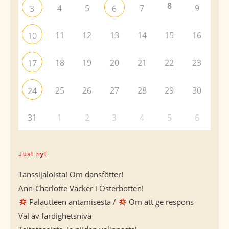
8
4
5
7
9
3
6
11
12
13
14
15
16
10
18
19
20
21
22
23
17
25
26
27
28
29
30
24
31
1
2
3
4
5
6
Just nyt
Tanssijaloista! Om dansfötter!
Ann-Charlotte Vacker i Österbotten!
Palautteen antamisesta /
Om att ge respons
Val av färdighetsnivå