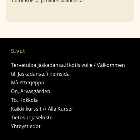
Taitotasoista, ja niiden valinnasta!
Sivut
Tervetuloa Jaskadansa.fi kotisivulle / Välkommen
till Jaskadansa.fi hemsida
Må Ytterjeppo
On, Årvasgården
To, Kokkola
Kaikki kurssit // Alla Kurser
Tietosuojaseloste
Yhteystiedot