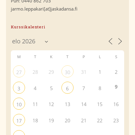
Puh: 0440 862 703
jarmo.leppakari[at]jaskadansa.fi
Kurssikalenteri
M
T
K
T
P
L
S
28
29
31
1
2
27
30
9
4
5
7
8
3
6
11
12
13
14
15
16
10
18
19
20
21
22
23
17