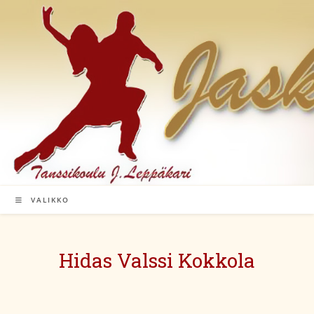
Siirry
suoraan
sisältöön
VALIKKO
Hidas Valssi Kokkola