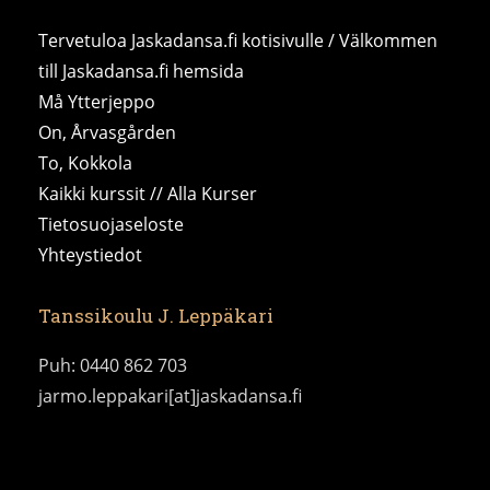
Tervetuloa Jaskadansa.fi kotisivulle / Välkommen
till Jaskadansa.fi hemsida
Må Ytterjeppo
On, Årvasgården
To, Kokkola
Kaikki kurssit // Alla Kurser
Tietosuojaseloste
Yhteystiedot
Tanssikoulu J. Leppäkari
Puh: 0440 862 703
jarmo.leppakari[at]jaskadansa.fi