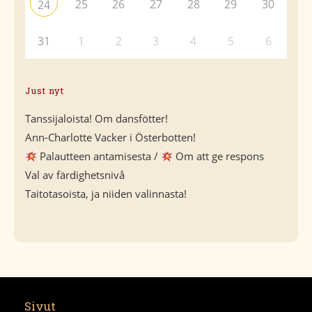
25
26
27
28
29
30
24
31
1
2
3
4
5
6
Just nyt
Tanssijaloista! Om dansfötter!
Ann-Charlotte Vacker i Österbotten!
Palautteen antamisesta /
Om att ge respons
Val av färdighetsnivå
Taitotasoista, ja niiden valinnasta!
Sivut