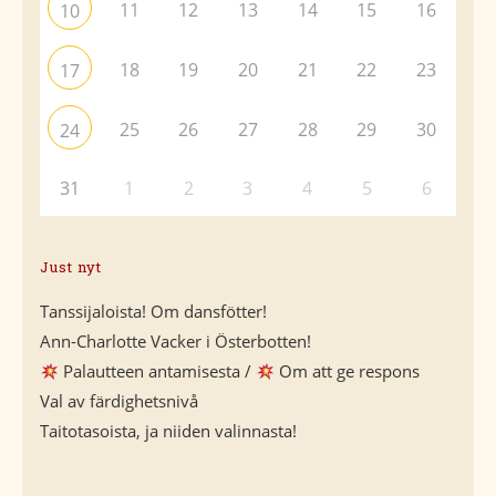
11
12
13
14
15
16
10
18
19
20
21
22
23
17
25
26
27
28
29
30
24
31
1
2
3
4
5
6
Just nyt
Tanssijaloista! Om dansfötter!
Ann-Charlotte Vacker i Österbotten!
Palautteen antamisesta /
Om att ge respons
Val av färdighetsnivå
Taitotasoista, ja niiden valinnasta!