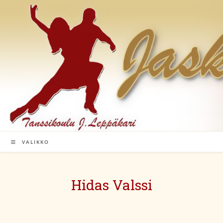
Siirry
suoraan
sisältöön
VALIKKO
Hidas Valssi