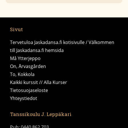
Sivut
Tervetuloa Jaskadansa.fi kotisivulle / Välkommen
till Jaskadansa.fi hemsida
Må Ytterjeppo
On, Årvasgården
To, Kokkola
Kaikki kurssit // Alla Kurser
Tietosuojaseloste
Yhteystiedot
Tanssikoulu J. Leppäkari
Puh: 0440 862 703