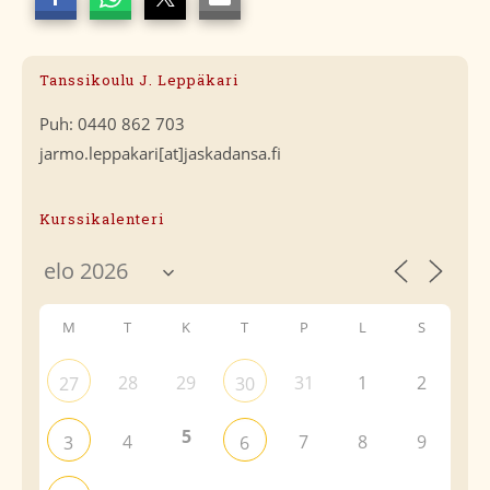
Tanssikoulu J. Leppäkari
Puh: 0440 862 703
jarmo.leppakari[at]jaskadansa.fi
Kurssikalenteri
M
T
K
T
P
L
S
28
29
31
1
2
27
30
5
4
7
8
9
3
6