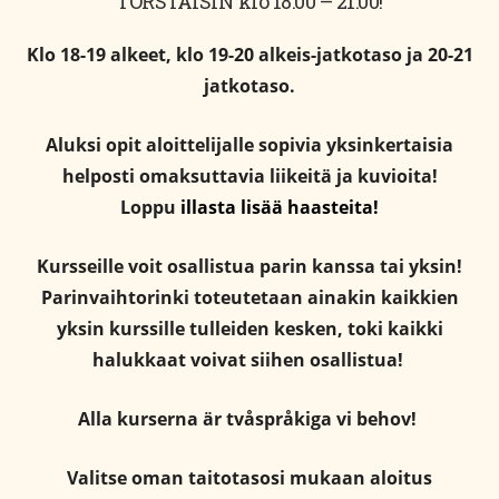
TORSTAISIN klo 18:00 – 21:00!
Klo 18-19 alkeet, klo 19-20 alkeis-jatkotaso ja 20-21
jatkotaso.
Aluksi opit aloittelijalle sopivia yksinkertaisia
helposti omaksuttavia liikeitä ja kuvioita!
Loppu
illasta lisää haasteita!
Kursseille voit osallistua parin kanssa tai yksin!
Parinvaihtorinki toteutetaan ainakin kaikkien
yksin kurssille tulleiden kesken, toki kaikki
halukkaat voivat siihen osallistua!
Alla kurserna är tvåspråkiga vi behov!
Valitse oman taitotasosi mukaan aloitus