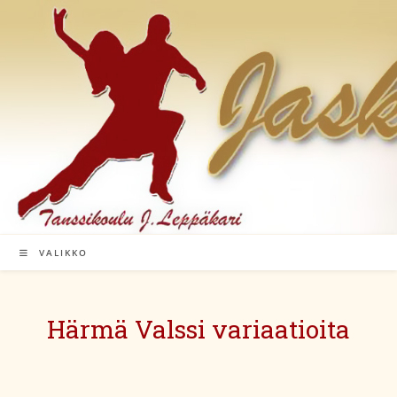
Siirry
suoraan
sisältöön
VALIKKO
Härmä Valssi variaatioita