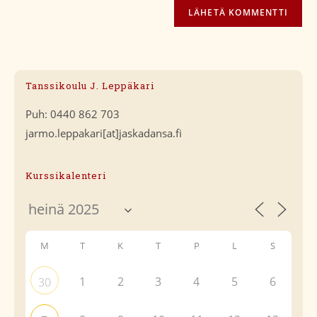
Tanssikoulu J. Leppäkari
Puh: 0440 862 703
jarmo.leppakari[at]jaskadansa.fi
Kurssikalenteri
M
T
K
T
P
L
S
1
2
3
4
5
6
30