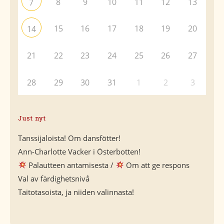
8
9
10
11
12
13
7
15
16
17
18
19
20
14
21
22
23
24
25
26
27
28
29
30
31
1
2
3
Just nyt
Tanssijaloista! Om dansfötter!
Ann-Charlotte Vacker i Österbotten!
Palautteen antamisesta /
Om att ge respons
Val av färdighetsnivå
Taitotasoista, ja niiden valinnasta!