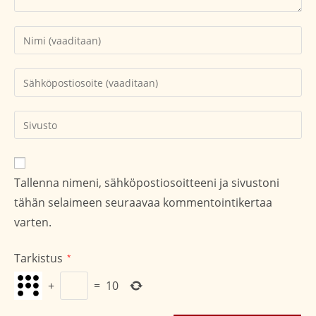
Kirjoita
nimesi
tai
Kirjoita
käyttäjätunnuksesi
sähköpostiosoitteesi
kommentoidaksesi
kommentoidaksesi
Kirjoita
sivustosi
verkko-
osoite/URL
Tallenna nimeni, sähköpostiosoitteeni ja sivustoni
(valinnainen)
tähän selaimeen seuraavaa kommentointikertaa
varten.
Tarkistus
*
+
=
10