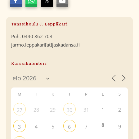
Tanssikoulu J. Leppäkari
Puh: 0440 862 703
jarmo.leppakari[at]jaskadansa.fi
Kurssikalenteri
M
T
K
T
P
L
S
28
29
31
1
2
27
30
8
4
5
7
9
3
6