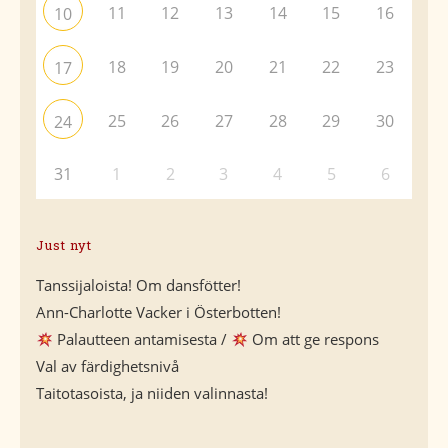
11
12
13
14
15
16
10
18
19
20
21
22
23
17
25
26
27
28
29
30
24
31
1
2
3
4
5
6
Just nyt
Tanssijaloista! Om dansfötter!
Ann-Charlotte Vacker i Österbotten!
Palautteen antamisesta /
Om att ge respons
Val av färdighetsnivå
Taitotasoista, ja niiden valinnasta!