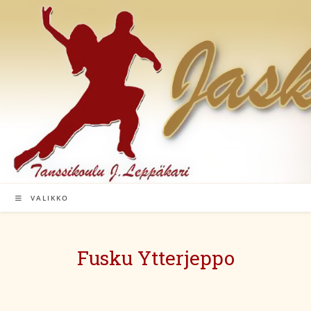
Siirry
suoraan
sisältöön
VALIKKO
Fusku Ytterjeppo