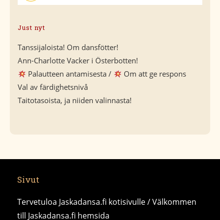
Just nyt
Tanssijaloista! Om dansfötter!
Ann-Charlotte Vacker i Österbotten!
Palautteen antamisesta /
Om att ge respons
Val av färdighetsnivå
Taitotasoista, ja niiden valinnasta!
Sivut
Tervetuloa Jaskadansa.fi kotisivulle / Välkommen
till Jaskadansa.fi hemsida