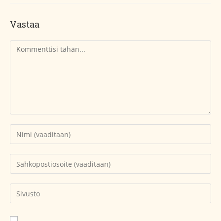
Vastaa
Kommentti
Kirjoita
nimesi
tai
Kirjoita
käyttäjätunnuksesi
sähköpostiosoitteesi
kommentoidaksesi
kommentoidaksesi
Kirjoita
sivustosi
verkko-