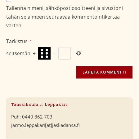
osoite/URL
Tallenna nimeni, sähköpostiosoitteeni ja sivustoni
(valinnainen)
tähän selaimeen seuraavaa kommentointikertaa
varten.
Tarkistus
*
seitsemän
+
=
Tanssikoulu J. Leppäkari
Puh: 0440 862 703
jarmo.leppakari[at]jaskadansa.fi