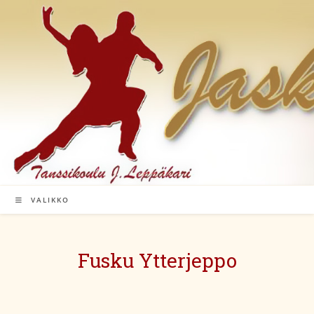
Siirry
suoraan
sisältöön
VALIKKO
Fusku Ytterjeppo