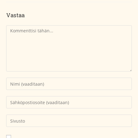
Vastaa
Kommentti
Kirjoita
nimesi
tai
Kirjoita
käyttäjätunnuksesi
sähköpostiosoitteesi
kommentoidaksesi
kommentoidaksesi
Kirjoita
sivustosi
verkko-