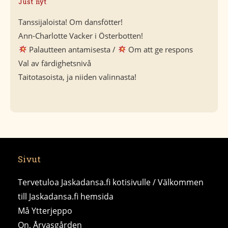
Just nyt
Tanssijaloista! Om dansfötter!
Ann-Charlotte Vacker i Österbotten!
Palautteen antamisesta /
Om att ge respons
Val av färdighetsnivå
Taitotasoista, ja niiden valinnasta!
Sivut
Tervetuloa Jaskadansa.fi kotisivulle / Välkommen
till Jaskadansa.fi hemsida
Må Ytterjeppo
On, Årvasgården