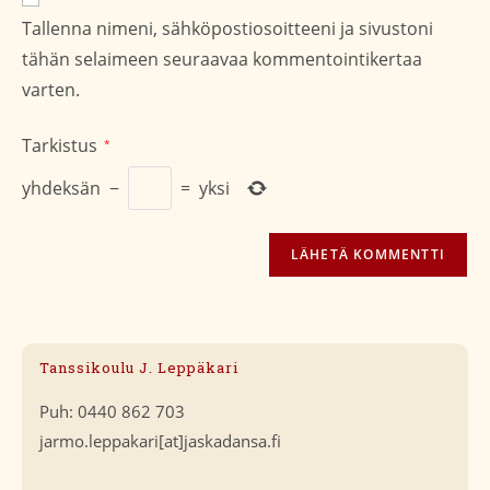
osoite/URL
Tallenna nimeni, sähköpostiosoitteeni ja sivustoni
(valinnainen)
tähän selaimeen seuraavaa kommentointikertaa
varten.
Tarkistus
*
yhdeksän
−
=
yksi
Tanssikoulu J. Leppäkari
Puh: 0440 862 703
jarmo.leppakari[at]jaskadansa.fi