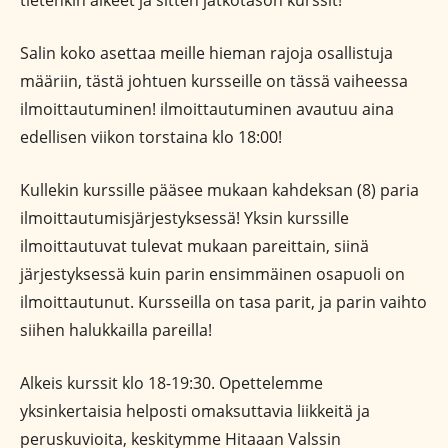
tietenkin alkeet ja sitten jatkotason kurssit!
Salin koko asettaa meille hieman rajoja osallistuja
määriin, tästä johtuen kursseille on tässä vaiheessa
ilmoittautuminen! ilmoittautuminen avautuu aina
edellisen viikon torstaina klo 18:00!
Kullekin kurssille pääsee mukaan kahdeksan (8) paria
ilmoittautumisjärjestyksessä! Yksin kurssille
ilmoittautuvat tulevat mukaan pareittain, siinä
järjestyksessä kuin parin ensimmäinen osapuoli on
ilmoittautunut. Kursseilla on tasa parit, ja parin vaihto
siihen halukkailla pareilla!
Alkeis kurssit klo 18-19:30. Opettelemme
yksinkertaisia helposti omaksuttavia liikkeitä ja
peruskuvioita, keskitymme Hitaaan Valssin