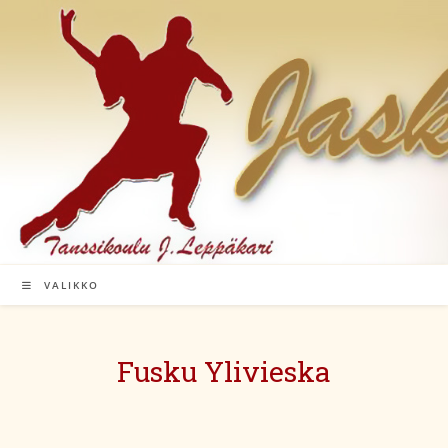
Siirry
suoraan
sisältöön
VALIKKO
Fusku Ylivieska