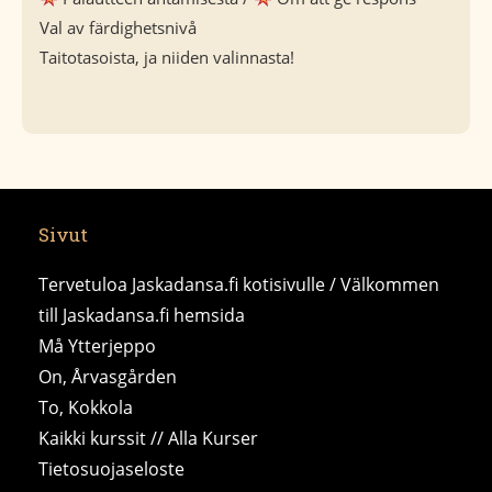
Val av färdighetsnivå
Taitotasoista, ja niiden valinnasta!
Sivut
Tervetuloa Jaskadansa.fi kotisivulle / Välkommen
till Jaskadansa.fi hemsida
Må Ytterjeppo
On, Årvasgården
To, Kokkola
Kaikki kurssit // Alla Kurser
Tietosuojaseloste