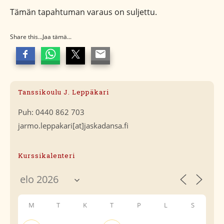
Tämän tapahtuman varaus on suljettu.
Share this...Jaa tämä...
Tanssikoulu J. Leppäkari
Puh: 0440 862 703
jarmo.leppakari[at]jaskadansa.fi
Kurssikalenteri
M
T
K
T
P
L
S