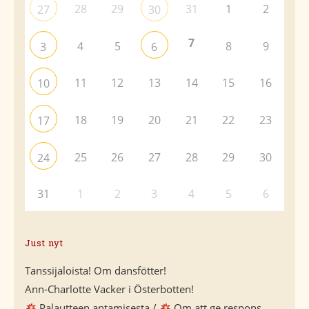
28
29
31
1
2
27
30
7
4
5
8
9
3
6
11
12
13
14
15
16
10
18
19
20
21
22
23
17
25
26
27
28
29
30
24
31
1
2
3
4
5
6
Just nyt
Tanssijaloista! Om dansfötter!
Ann-Charlotte Vacker i Österbotten!
Palautteen antamisesta /
Om att ge respons