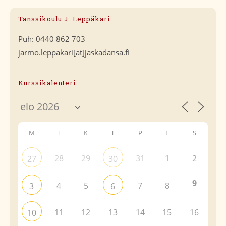
Tanssikoulu J. Leppäkari
Puh: 0440 862 703
jarmo.leppakari[at]jaskadansa.fi
Kurssikalenteri
M
T
K
T
P
L
S
28
29
31
1
2
27
30
9
4
5
7
8
3
6
11
12
13
14
15
16
10