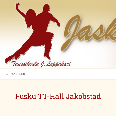
Siirry
suoraan
sisältöön
VALIKKO
Fusku TT-Hall Jakobstad