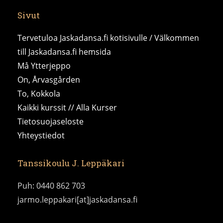
Sivut
Tervetuloa Jaskadansa.fi kotisivulle / Välkommen
till Jaskadansa.fi hemsida
Må Ytterjeppo
On, Årvasgården
To, Kokkola
Kaikki kurssit // Alla Kurser
Tietosuojaseloste
Yhteystiedot
Tanssikoulu J. Leppäkari
Puh: 0440 862 703
jarmo.leppakari[at]jaskadansa.fi