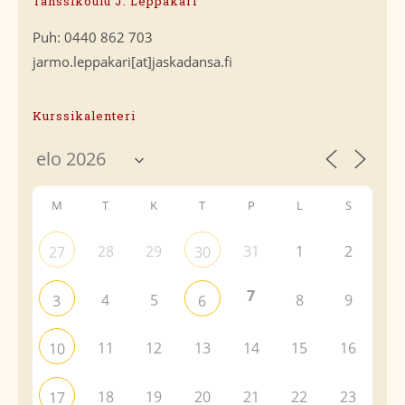
Tanssikoulu J. Leppäkari
Puh: 0440 862 703
jarmo.leppakari[at]jaskadansa.fi
Kurssikalenteri
M
T
K
T
P
L
S
28
29
31
1
2
27
30
7
4
5
8
9
3
6
11
12
13
14
15
16
10
18
19
20
21
22
23
17