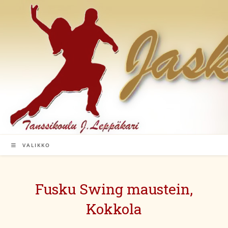
Siirry
suoraan
sisältöön
VALIKKO
Fusku Swing maustein,
Kokkola