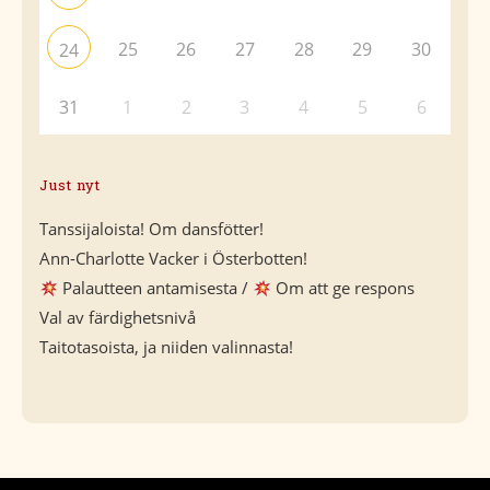
25
26
27
28
29
30
24
31
1
2
3
4
5
6
Just nyt
Tanssijaloista! Om dansfötter!
Ann-Charlotte Vacker i Österbotten!
Palautteen antamisesta /
Om att ge respons
Val av färdighetsnivå
Taitotasoista, ja niiden valinnasta!