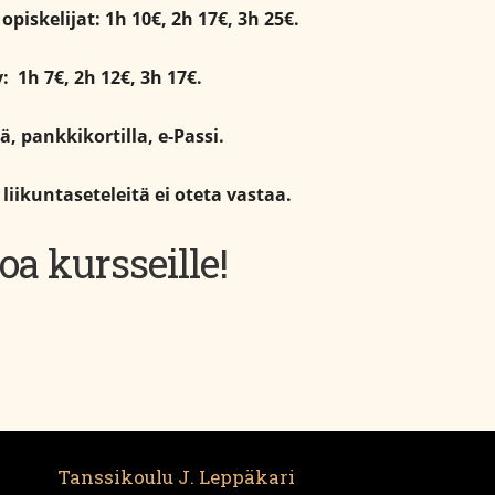
opiskelijat: 1h 10€, 2h 17€, 3h 25€.
v: 1h 7€, 2h 12€, 3h 17€.
ä, pankkikortilla, e-Passi.
liikuntaseteleitä ei oteta vastaa.
oa kursseille!
Tanssikoulu J. Leppäkari