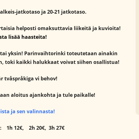
 alkeis-jatkotaso ja 20-21 jatkotaso.
ertaisia helposti omaksuttavia liikeitä ja kuvioita!
asta lisää haasteita!
 tai yksin! Parinvaihtorinki toteutetaan ainakin
n, toki kaikki halukkaat voivat siihen osallistua!
är tvåspråkiga vi behov!
an aloitus ajankohta ja tule paikalle!
ista ja sen valinnasta!
ta:
1h 12€,
2h 20€,
3h 27€