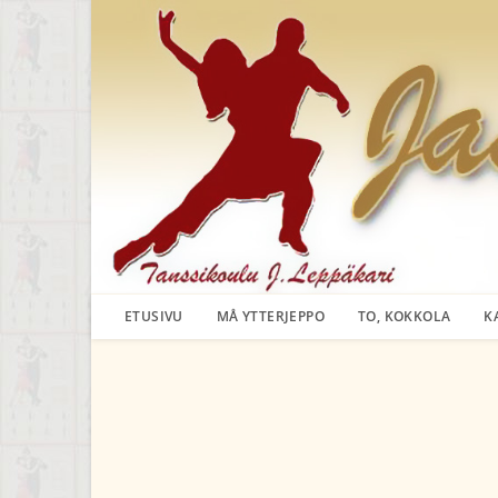
Siirry
suoraan
sisältöön
ETUSIVU
MÅ YTTERJEPPO
TO, KOKKOLA
K