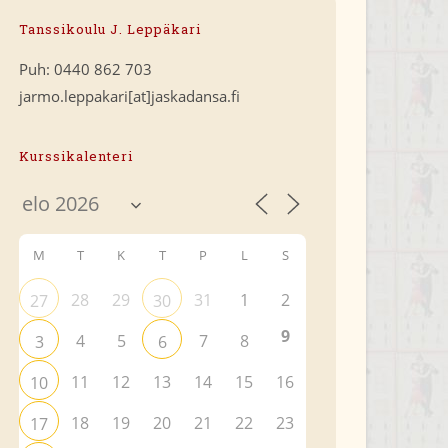
Tanssikoulu J. Leppäkari
Puh: 0440 862 703
jarmo.leppakari[at]jaskadansa.fi
Kurssikalenteri
M
T
K
T
P
L
S
28
29
31
1
2
27
30
9
4
5
7
8
3
6
11
12
13
14
15
16
10
18
19
20
21
22
23
17