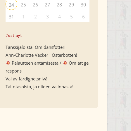
25
26
27
28
29
30
24
31
1
2
3
4
5
6
Just nyt
Tanssijaloista! Om dansfötter!
Ann-Charlotte Vacker i Österbotten!
Palautteen antamisesta /
Om att ge
respons
Val av färdighetsnivå
Taitotasoista, ja niiden valinnasta!