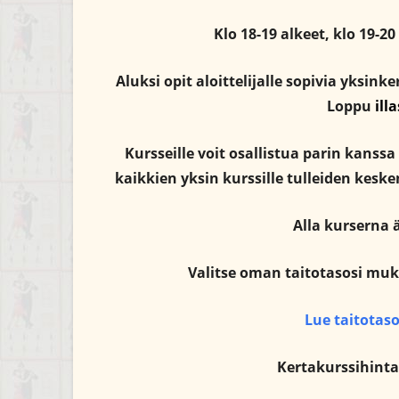
Klo 18-19 alkeet, klo 19-20
Aluksi opit aloittelijalle sopivia yksink
Loppu
ill
Kursseille voit osallistua parin kanssa
kaikkien yksin kurssille tulleiden keske
Alla kurserna 
Valitse oman taitotasosi muka
Lue taitotaso
Kertakurssihin