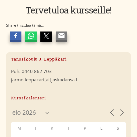
Tervetuloa kursseille!
Share this...Jaa tämä...
Tanssikoulu J. Leppäkari
Puh: 0440 862 703
jarmo.leppakari[at]jaskadansa.fi
Kurssikalenteri
M
T
K
T
P
L
S