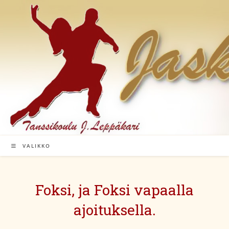
Siirry
suoraan
sisältöön
VALIKKO
Foksi, ja Foksi vapaalla
ajoituksella.