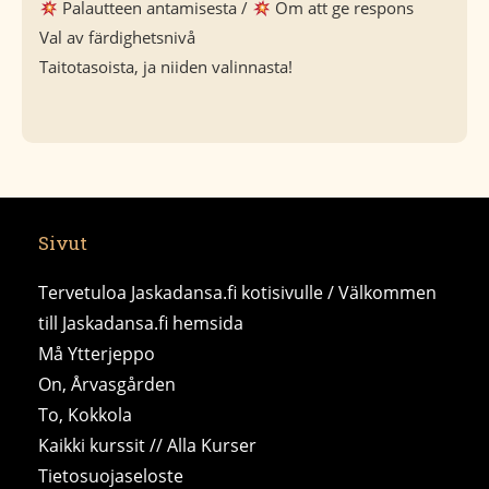
Palautteen antamisesta /
Om att ge respons
Val av färdighetsnivå
Taitotasoista, ja niiden valinnasta!
Sivut
Tervetuloa Jaskadansa.fi kotisivulle / Välkommen
till Jaskadansa.fi hemsida
Må Ytterjeppo
On, Årvasgården
To, Kokkola
Kaikki kurssit // Alla Kurser
Tietosuojaseloste