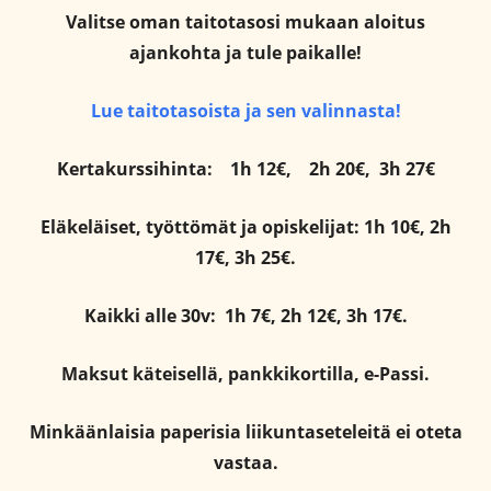
Valitse oman taitotasosi mukaan aloitus
ajankohta ja tule paikalle!
Lue taitotasoista ja sen valinnasta!
Kertakurssihinta:
1h 12€,
2h 20€,
3h 27€
Eläkeläiset, työttömät ja opiskelijat: 1h 10€, 2h
17€, 3h 25€.
Kaikki alle 30v: 1h 7€, 2h 12€, 3h 17€.
Maksut käteisellä, pankkikortilla, e-Passi.
Minkäänlaisia paperisia liikuntaseteleitä ei oteta
vastaa.