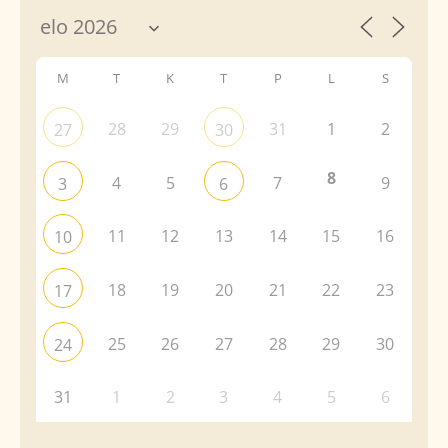
M
T
K
T
P
L
S
28
29
31
1
2
27
30
8
4
5
7
9
3
6
11
12
13
14
15
16
10
18
19
20
21
22
23
17
25
26
27
28
29
30
24
31
1
2
3
4
5
6