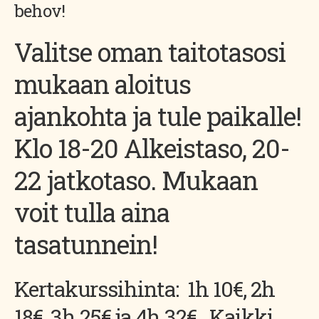
behov!
Valitse oman taitotasosi
mukaan aloitus
ajankohta ja tule paikalle!
Klo 18-20 Alkeistaso, 20-
22 jatkotaso. Mukaan
voit tulla aina
tasatunnein!
Kertakurssihinta: 1h 10€, 2h
18€, 3h 25€ ja 4h 32€. Kaikki