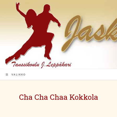
Siirry
suoraan
sisältöön
VALIKKO
Cha Cha Chaa Kokkola