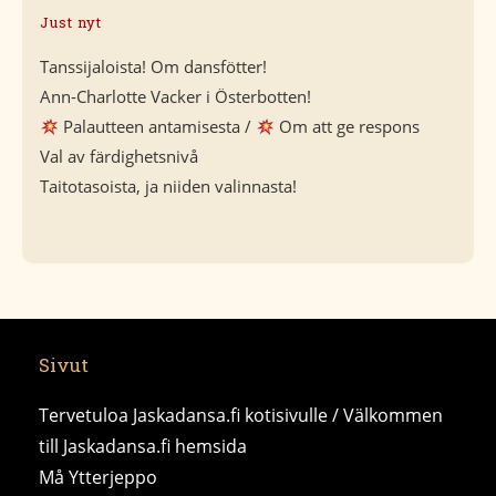
Just nyt
Tanssijaloista! Om dansfötter!
Ann-Charlotte Vacker i Österbotten!
Palautteen antamisesta /
Om att ge respons
Val av färdighetsnivå
Taitotasoista, ja niiden valinnasta!
Sivut
Tervetuloa Jaskadansa.fi kotisivulle / Välkommen
till Jaskadansa.fi hemsida
Må Ytterjeppo