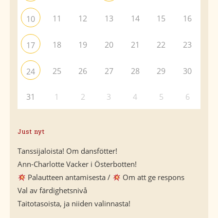
11
12
13
14
15
16
10
18
19
20
21
22
23
17
25
26
27
28
29
30
24
31
1
2
3
4
5
6
Just nyt
Tanssijaloista! Om dansfötter!
Ann-Charlotte Vacker i Österbotten!
Palautteen antamisesta /
Om att ge respons
Val av färdighetsnivå
Taitotasoista, ja niiden valinnasta!