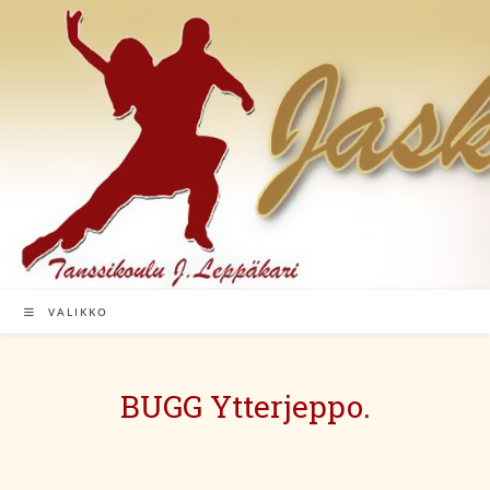
Siirry
suoraan
sisältöön
VALIKKO
BUGG Ytterjeppo.