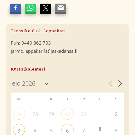
Tanssikoulu J. Leppäkari
Puh: 0440 862 703
jarmo.leppakari[at]jaskadansa.fi
Kurssikalenteri
M
T
K
T
P
L
S
28
29
31
1
2
27
30
8
4
5
7
9
3
6