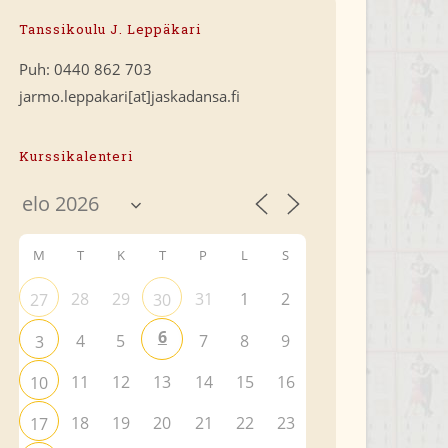
Tanssikoulu J. Leppäkari
Puh: 0440 862 703
jarmo.leppakari[at]jaskadansa.fi
Kurssikalenteri
M
T
K
T
P
L
S
28
29
31
1
2
27
30
6
4
5
7
8
9
3
11
12
13
14
15
16
10
18
19
20
21
22
23
17