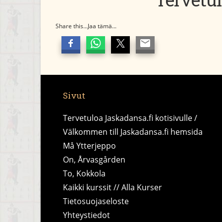
Share this...Jaa tämä...
Sivut
Tervetuloa Jaskadansa.fi kotisivulle /
Välkommen till Jaskadansa.fi hemsida
Må Ytterjeppo
On, Årvasgården
To, Kokkola
Kaikki kurssit // Alla Kurser
Tietosuojaseloste
Yhteystiedot