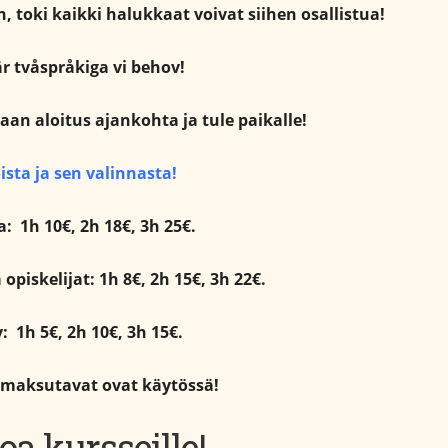
n, toki kaikki halukkaat voivat siihen osallistua!
är tvåspråkiga vi behov!
an aloitus ajankohta ja tule paikalle!
ista ja sen valinnasta!
: 1h 10€, 2h 18€, 3h 25€.
 opiskelijat: 1h 8€, 2h 15€, 3h 22€.
v: 1h 5€, 2h 10€, 3h 15€.
 maksutavat ovat käytössä!
oa kursseille!