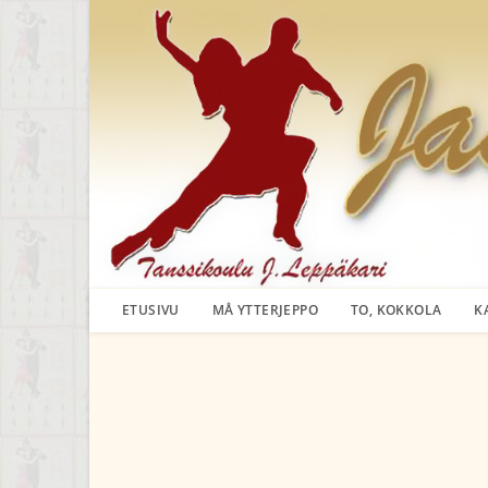
Siirry
suoraan
sisältöön
ETUSIVU
MÅ YTTERJEPPO
TO, KOKKOLA
K