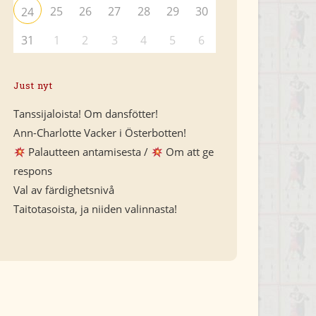
25
26
27
28
29
30
24
31
1
2
3
4
5
6
Just nyt
Tanssijaloista! Om dansfötter!
Ann-Charlotte Vacker i Österbotten!
Palautteen antamisesta /
Om att ge
respons
Val av färdighetsnivå
Taitotasoista, ja niiden valinnasta!