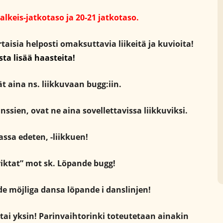
 alkeis-jatkotaso ja 20-21 jatkotaso.
ertaisia helposti omaksuttavia liikeitä ja kuvioita!
asta lisää haasteita!
t aina ns. liikkuvaan bugg:iin.
anssien, ovat ne aina sovellettavissa liikkuviksi.
ssa edeten, -liikkuen!
riktat” mot sk. Löpande bugg!
de möjliga dansa löpande i danslinjen!
 tai yksin! Parinvaihtorinki toteutetaan ainakin