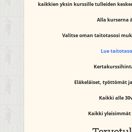
kaikkien yksin kurssille tulleiden keske
Alla kurserna 
Valitse oman taitotasosi muka
Lue taitotaso
Kertakurssihinta
Eläkeläiset, työttömät ja
Kaikki alle 30
Kaikki yleisimmät
Tervetul