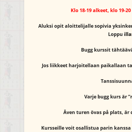
Klo 18-19 alkeet, klo 19-20
Aluksi opit aloittelijalle sopivia yksink
Loppu
ill
Bugg kurssit tähtäävä
Jos liikkeet harjoitellaan paikallaan t
Tanssisuunna
Varje bugg kurs är ”
Även turen övas på plats, är 
Kursseille voit osallistua parin kanssa