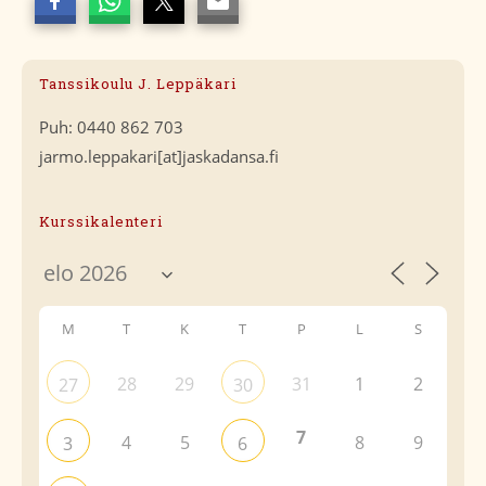
Tanssikoulu J. Leppäkari
Puh: 0440 862 703
jarmo.leppakari[at]jaskadansa.fi
Kurssikalenteri
M
T
K
T
P
L
S
28
29
31
1
2
27
30
7
4
5
8
9
3
6