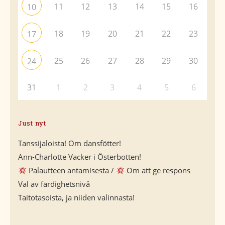
11
12
13
14
15
16
10
18
19
20
21
22
23
17
25
26
27
28
29
30
24
31
1
2
3
4
5
6
Just nyt
Tanssijaloista! Om dansfötter!
Ann-Charlotte Vacker i Österbotten!
Palautteen antamisesta /
Om att ge respons
Val av färdighetsnivå
Taitotasoista, ja niiden valinnasta!