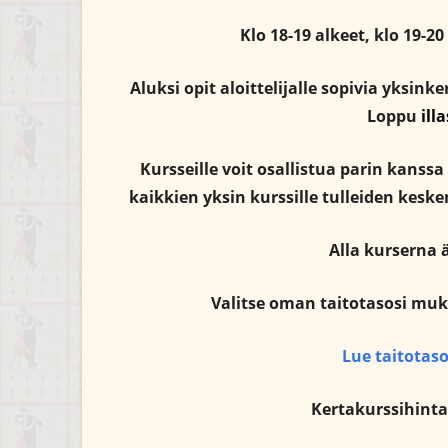
Klo 18-19 alkeet, klo 19-20
Aluksi opit aloittelijalle sopivia yksink
Loppu
ill
Kursseille voit osallistua parin kanssa
kaikkien yksin kurssille tulleiden keske
Alla kurserna 
Valitse oman taitotasosi muka
Lue taitotaso
Kertakurssihin