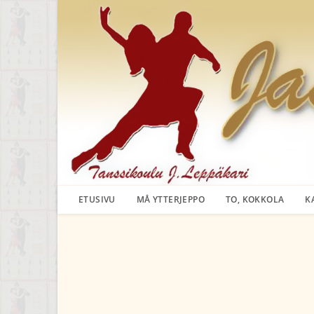
Siirry
suoraan
sisältöön
ETUSIVU
MÅ YTTERJEPPO
TO, KOKKOLA
K