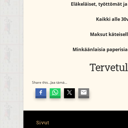
Eläkeläiset, työttömät ja 
Kaikki alle 30
Maksut käteisell
Minkäänlaisia paperisia 
Tervetul
Share this...Jaa tämä...
Sivut