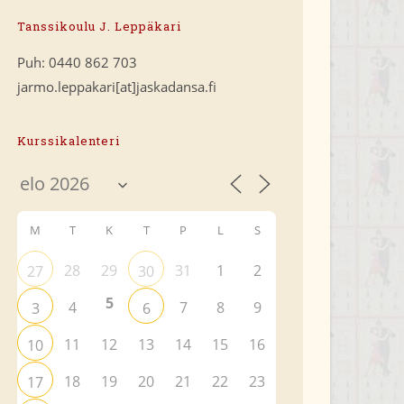
Tanssikoulu J. Leppäkari
Puh: 0440 862 703
jarmo.leppakari[at]jaskadansa.fi
Kurssikalenteri
M
T
K
T
P
L
S
28
29
31
1
2
27
30
5
4
7
8
9
3
6
11
12
13
14
15
16
10
18
19
20
21
22
23
17