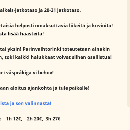
 alkeis-jatkotaso ja 20-21 jatkotaso.
ertaisia helposti omaksuttavia liikeitä ja kuvioita!
asta lisää haasteita!
 tai yksin! Parinvaihtorinki toteutetaan ainakin
n, toki kaikki halukkaat voivat siihen osallistua!
är tvåspråkiga vi behov!
an aloitus ajankohta ja tule paikalle!
ista ja sen valinnasta!
ta:
1h 12€,
2h 20€,
3h 27€