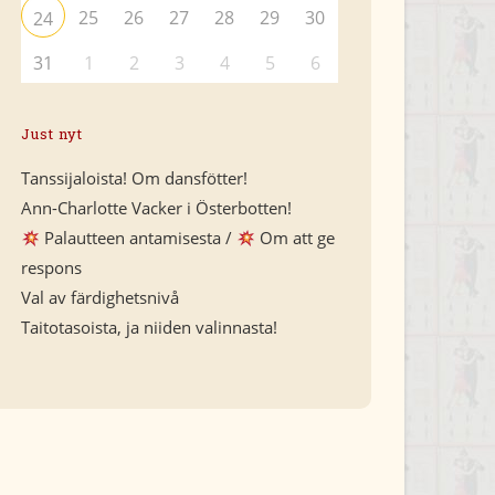
25
26
27
28
29
30
24
31
1
2
3
4
5
6
Just nyt
Tanssijaloista! Om dansfötter!
Ann-Charlotte Vacker i Österbotten!
Palautteen antamisesta /
Om att ge
respons
Val av färdighetsnivå
Taitotasoista, ja niiden valinnasta!