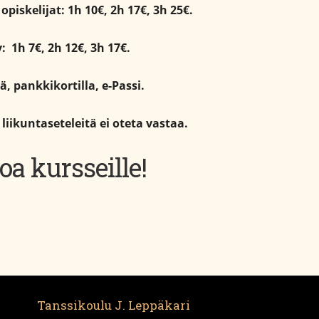
opiskelijat: 1h 10€, 2h 17€, 3h 25€.
v: 1h 7€, 2h 12€, 3h 17€.
ä, pankkikortilla, e-Passi.
liikuntaseteleitä ei oteta vastaa.
oa kursseille!
Tanssikoulu J. Leppäkari