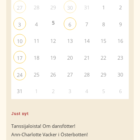
28
29
31
1
2
27
30
5
4
7
8
9
3
6
11
12
13
14
15
16
10
18
19
20
21
22
23
17
25
26
27
28
29
30
24
31
1
2
3
4
5
6
Just nyt
Tanssijaloista! Om dansfötter!
Ann-Charlotte Vacker i Österbotten!