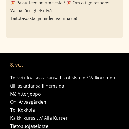
Palautteen antamisesta /
Om att ge respons
Val av färdighetsnivå
Taitotasoista, ja niiden valinnasta!
Sivut
Tervetuloa Jaskadansa.fi kotisivulle / Välkommen
till Jaskadansa.fi hemsida
Må Ytterjeppo
On, Årvasgården
To, Kokkola
Kaikki kurssit // Alla Kurser
Tietosuojaseloste