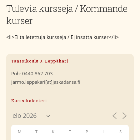
Tulevia kursseja / Kommande
kurser
<li>Ei talletettuja kursseja / Ej insatta kurser</li>
Tanssikoulu J. Leppäkari
Puh: 0440 862 703
jarmo.leppakari[at]jaskadansa.fi
Kurssikalenteri
M
T
K
T
P
L
S