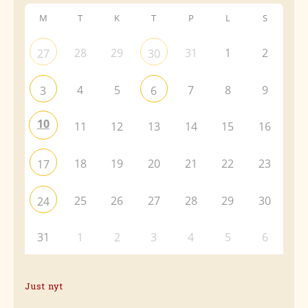
M
T
K
T
P
L
S
28
29
31
1
2
27
30
4
5
7
8
9
3
6
10
11
12
13
14
15
16
18
19
20
21
22
23
17
25
26
27
28
29
30
24
31
1
2
3
4
5
6
Just nyt