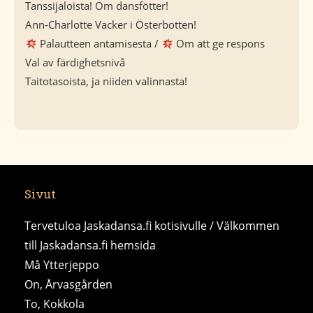
Tanssijaloista! Om dansfötter!
Ann-Charlotte Vacker i Österbotten!
Palautteen antamisesta /
Om att ge respons
Val av färdighetsnivå
Taitotasoista, ja niiden valinnasta!
Sivut
Tervetuloa Jaskadansa.fi kotisivulle / Välkommen
till Jaskadansa.fi hemsida
Må Ytterjeppo
On, Årvasgården
To, Kokkola