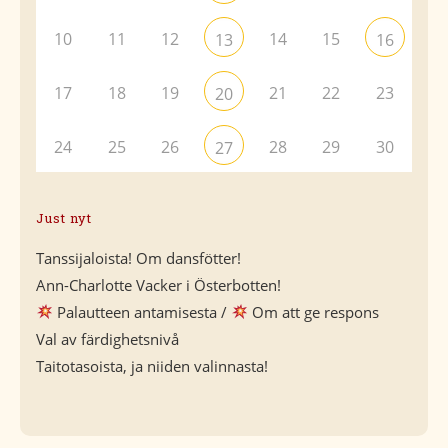
10
11
12
14
15
13
16
17
18
19
21
22
23
20
24
25
26
28
29
30
27
Just nyt
Tanssijaloista! Om dansfötter!
Ann-Charlotte Vacker i Österbotten!
Palautteen antamisesta /
Om att ge respons
Val av färdighetsnivå
Taitotasoista, ja niiden valinnasta!