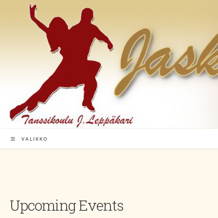
Siirry
suoraan
sisältöön
VALIKKO
Upcoming Events