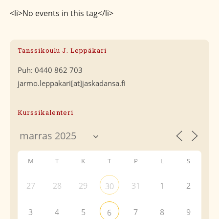
<li>No events in this tag</li>
Tanssikoulu J. Leppäkari
Puh: 0440 862 703
jarmo.leppakari[at]jaskadansa.fi
Kurssikalenteri
M
T
K
T
P
L
S
27
28
29
31
1
2
30
3
4
5
7
8
9
6