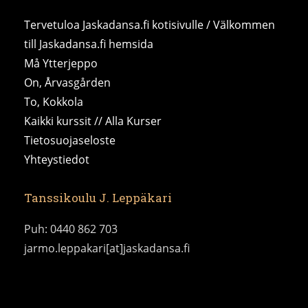
Tervetuloa Jaskadansa.fi kotisivulle / Välkommen
till Jaskadansa.fi hemsida
Må Ytterjeppo
On, Årvasgården
To, Kokkola
Kaikki kurssit // Alla Kurser
Tietosuojaseloste
Yhteystiedot
Tanssikoulu J. Leppäkari
Puh: 0440 862 703
jarmo.leppakari[at]jaskadansa.fi