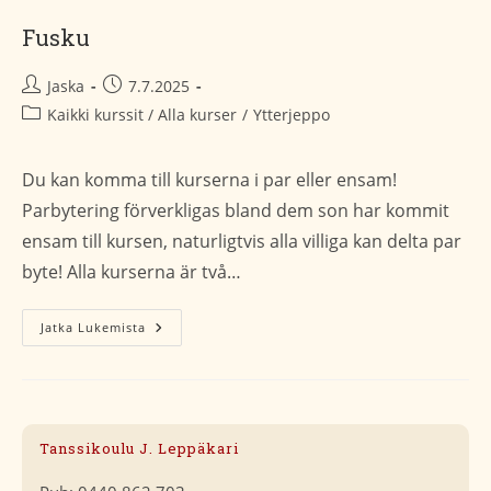
Fusku
Artikkelin
Artikkeli
Jaska
7.7.2025
kirjoittaja:
julkaistu:
Artikkelin
Kaikki kurssit / Alla kurser
/
Ytterjeppo
kategoria:
Du kan komma till kurserna i par eller ensam!
Parbytering förverkligas bland dem son har kommit
ensam till kursen, naturligtvis alla villiga kan delta par
byte! Alla kurserna är två…
Fusku
Jatka Lukemista
Tanssikoulu J. Leppäkari