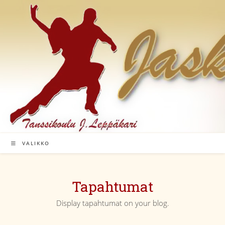
Siirry
suoraan
sisältöön
VALIKKO
Tapahtumat
Display tapahtumat on your blog.