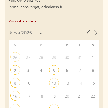
Puh: 0440 862 703
jarmo.leppakari[at]jaskadansa.fi
Kurssikalenteri
M
T
K
T
P
L
S
27
28
29
30
31
1
26
3
4
6
7
8
2
5
10
11
13
14
15
9
12
17
18
19
20
21
22
16