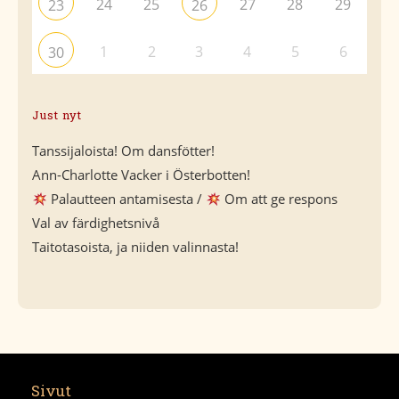
24
25
27
28
29
23
26
1
2
3
4
5
6
30
Just nyt
Tanssijaloista! Om dansfötter!
Ann-Charlotte Vacker i Österbotten!
Palautteen antamisesta /
Om att ge respons
Val av färdighetsnivå
Taitotasoista, ja niiden valinnasta!
Sivut