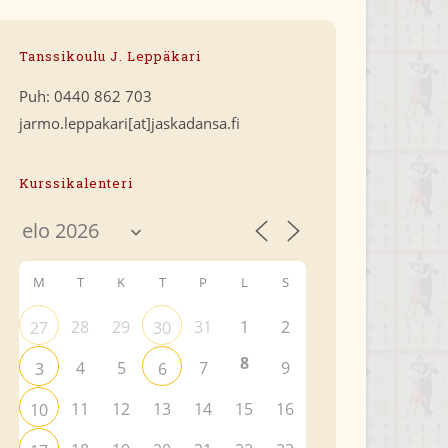
Tanssikoulu J. Leppäkari
Puh: 0440 862 703
jarmo.leppakari[at]jaskadansa.fi
Kurssikalenteri
M
T
K
T
P
L
S
28
29
31
1
2
27
30
8
4
5
7
9
3
6
11
12
13
14
15
16
10