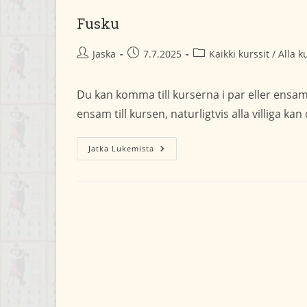
Fusku
Artikkelin
Artikkeli
Artikkelin
Jaska
7.7.2025
Kaikki kurssit / Alla k
kirjoittaja:
julkaistu:
kategoria:
Du kan komma till kurserna i par eller ensa
ensam till kursen, naturligtvis alla villiga ka
Fusku
Jatka Lukemista