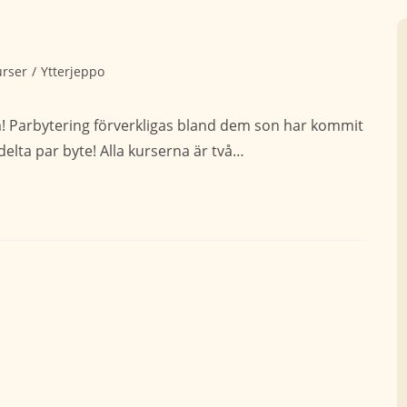
urser
/
Ytterjeppo
m! Parbytering förverkligas bland dem son har kommit
n delta par byte! Alla kurserna är två…