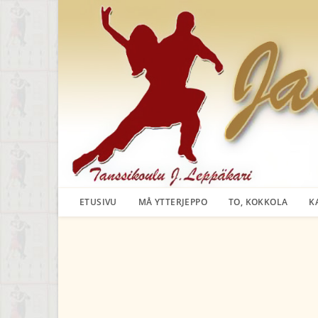
Siirry
suoraan
sisältöön
ETUSIVU
MÅ YTTERJEPPO
TO, KOKKOLA
K