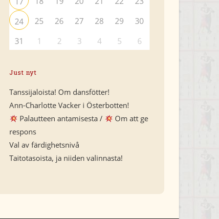
18
19
20
21
22
23
17
25
26
27
28
29
30
24
31
1
2
3
4
5
6
Just nyt
Tanssijaloista! Om dansfötter!
Ann-Charlotte Vacker i Österbotten!
Palautteen antamisesta /
Om att ge
respons
Val av färdighetsnivå
Taitotasoista, ja niiden valinnasta!