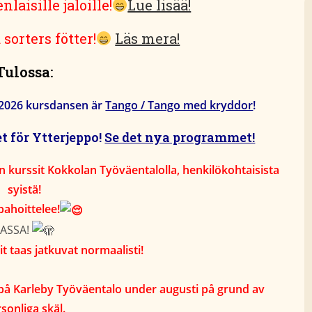
laisille jaloille!
Lue lisää!
sorters fötter!
Läs mera!
Tulossa:
i 2026 kursdansen är
Tango / Tango med kryddor
!
 för Ytterjeppo!
Se det nya programmet!
n kurssit Kokkolan Työväentalolla, henkilökohtaisista
syistä!
pahoittelee!
LASSA!
t taas jatkuvat normaalisti!
er på Karleby Työväentalo under augusti på grund av
sonliga skäl.