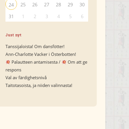
25
26
27
28
29
30
24
31
1
2
3
4
5
6
Just nyt
Tanssijaloista! Om dansfötter!
Ann-Charlotte Vacker i Österbotten!
Palautteen antamisesta /
Om att ge
respons
Val av färdighetsnivå
Taitotasoista, ja niiden valinnasta!