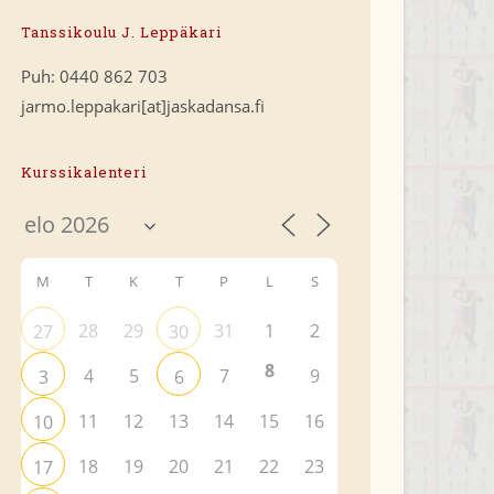
Tanssikoulu J. Leppäkari
Puh: 0440 862 703
jarmo.leppakari[at]jaskadansa.fi
Kurssikalenteri
M
T
K
T
P
L
S
28
29
31
1
2
27
30
8
4
5
7
9
3
6
11
12
13
14
15
16
10
18
19
20
21
22
23
17