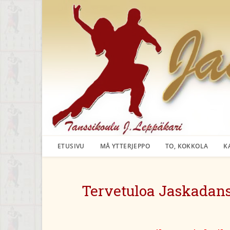
Siirry
suoraan
sisältöön
ETUSIVU
MÅ YTTERJEPPO
TO, KOKKOLA
K
Tervetuloa Jaskadansa