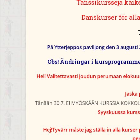
Tanssikursseja kaiken
Danskurser för alla 
På Ytterjeppos paviljong den 3 august
Obs! Ändringar i kursprogrammet
Hei! Valitettavasti joudun perumaan elokuu
Jaska 
Tänään 30.7. EI MYÖSKÄÄN KURSSIA KOKKO
Syyskuussa kurssi
Hej!Tyvärr måste jag ställa in alla kurs
per